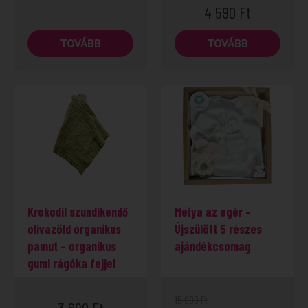
4 590
Ft
TOVÁBB
TOVÁBB
Krokodil szundikendő
Meiya az egér –
olivazöld organikus
Újszülött 5 részes
pamut – organikus
ajándékcsomag
gumi rágóka fejjel
15 990
Ft
3 690
Ft