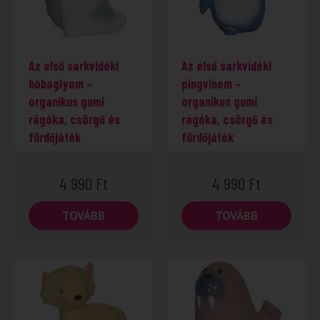
Az első sarkvidéki
Az első sarkvidéki
hóbaglyom –
pingvinem –
organikus gumi
organikus gumi
rágóka, csörgő és
rágóka, csörgő és
fürdőjáték
fürdőjáték
4 990
Ft
4 990
Ft
TOVÁBB
TOVÁBB