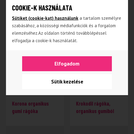
COOKIE-K HASZNÁLATA
5 590
Ft
3 090
Ft
Sütiket (cookie-kat) használunk
a tartalom személyre
3 499
Ft
szabásához, a közösségi médiafunkciók és a forgalom
TOVÁBB
TOVÁBB
elemzéséhez.Az oldalon történő továbblépéssel
elfogadja a cookie-k használatát.
NINCS RAKTÁRON
Elfogadom
Sütik kezelése
Korona organikus
Krokodil rágóka,
gumi rágóka
organikus gumiból