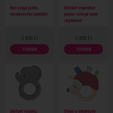
Bio-csiga játék,
Elefánt organikus
természetes gumiból
pamut csörgő gumi
rágókával
3 990
Ft
4 890
Ft
TOVÁBB
TOVÁBB
Elefánt rágóka,
Ethan a sündisznó