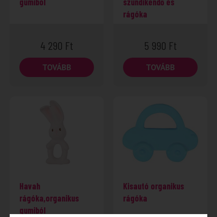
gumiból
szundikendő és
rágóka
4 290
Ft
5 990
Ft
TOVÁBB
TOVÁBB
-37%
Havah
Kisautó organikus
rágóka,organikus
rágóka
gumiból