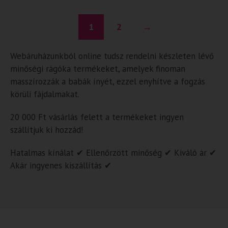
1
2
→
Webáruházunkból online tudsz rendelni készleten lévő
minőségi rágóka termékeket, amelyek finoman
masszírozzák a babák ínyét, ezzel enyhítve a fogzás
körüli fájdalmakat.
20 000 Ft vásárlás felett a termékeket ingyen
szállítjuk ki hozzád!
Hatalmas kínálat ✔ Ellenőrzött minőség ✔ Kiváló ár ✔
Akár ingyenes kiszállítás ✔