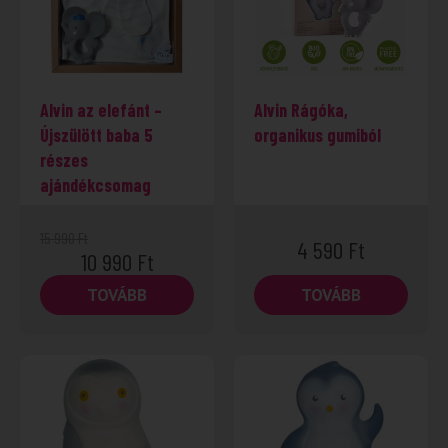
Alvin az elefánt –
Alvin Rágóka,
Újszülött baba 5
organikus gumiból
részes
ajándékcsomag
15 990
Ft
4 590
Ft
10 990
Ft
TOVÁBB
TOVÁBB