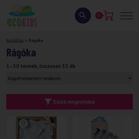
0
Kezdőlap
»
Rágóka
Rágóka
1–30 termék, összesen 33 db
Szűrő megnyitása
-31%