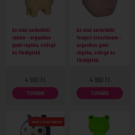
Az első sarkvidéki
Az első sarkvidéki
rókám – organikus
tengeri oroszlánom –
gumi rágóka, csörgő
organikus gumi
és fürdőjáték
rágóka, csörgő és
fürdőjáték
4 990
Ft
4 990
Ft
TOVÁBB
TOVÁBB
NINCS RAKTÁRON