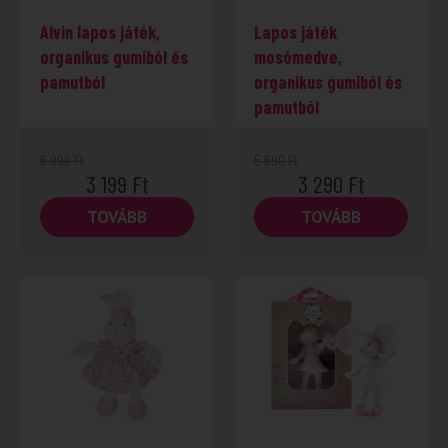
Alvin lapos játék,
Lapos játék
organikus gumiból és
mosómedve,
pamutból
organikus gumiból és
pamutból
6 990
Ft
5 690
Ft
3 199
Ft
3 290
Ft
TOVÁBB
TOVÁBB
-45%