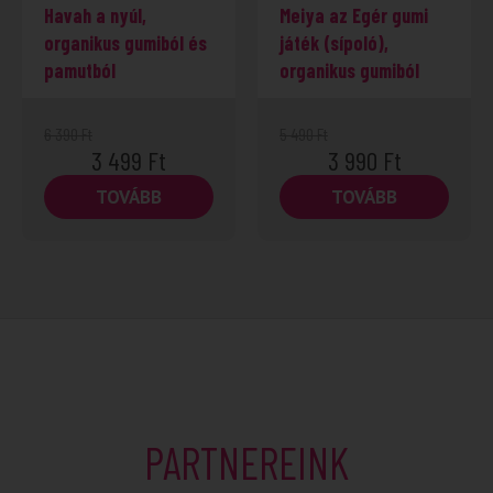
Havah a nyúl,
Meiya az Egér gumi
organikus gumiból és
játék (sípoló),
pamutból
organikus gumiból
6 390
Ft
5 490
Ft
3 499
Ft
3 990
Ft
TOVÁBB
TOVÁBB
PARTNEREINK