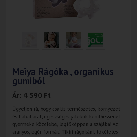
Meiya Rágóka , organikus
gumiból
Ár:
4 590
Ft
Ügyeljen rá, hogy csakis természetes, környezet
és bababarát, egészséges játékok kerülhessenek
gyermeke közelébe, legfőképpen a szájába! Az
aranyos, egér formájú Tikiri rágókánk tökéletes