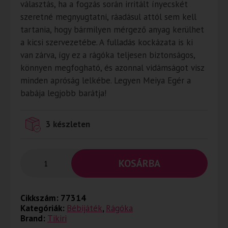
választás, ha a fogzás során irritált ínyecskét
szeretné megnyugtatni, ráadásul attól sem kell
tartania, hogy bármilyen mérgező anyag kerülhet
a kicsi szervezetébe. A fulladás kockázata is ki
van zárva, így ez a rágóka teljesen biztonságos,
könnyen megfogható, és azonnal vidámságot visz
minden apróság lelkébe. Legyen Meiya Egér a
babája legjobb barátja!
3 készleten
KOSÁRBA
Cikkszám:
77314
Kategóriák:
Bébijáték
,
Rágóka
Brand:
Tikiri