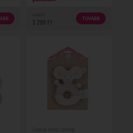
4 490
Ft
ÁBB
TOVÁBB
3 299
Ft
Gumi és textil csörgők