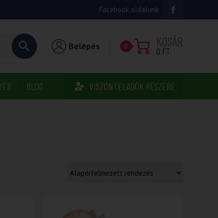
Facebook oldalunk
KOSÁR
Belépés
0
0
FT
YÉB
BLOG
VISZONTELADÓK RÉSZÉRE