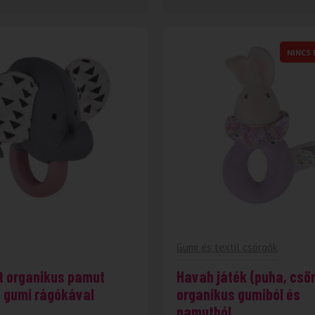
NINCS
Gumi és textil csörgők
t organikus pamut
Havah játék (puha, csör
 gumi rágókával
organikus gumiból és
pamutból