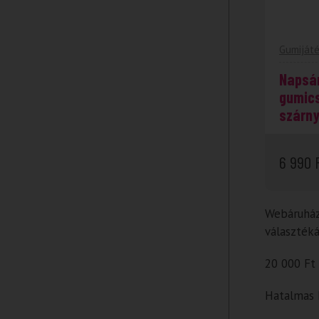
Gumiját
Napsá
gumic
szárn
6 990
Webáruházu
választéká
20 000 Ft 
Hatalmas k