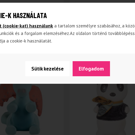
(sípolós) játék
Meiya az egér organiku
IE-K HASZNÁLATA
kus gumiból
piramis játék természe
gumi rágóka fejjel
t (cookie-kat) használunk
a tartalom személyre szabásához, a közö
unkciók és a forgalom elemzéséhez.Az oldalon történő továbblépéss
dja a cookie-k használatát.
6 890
Ft
TOVÁBB
TOV
Ft
Sütik kezelése
Elfogadom