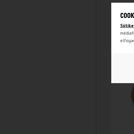
Meiya 
COOK
organi
Sütike
médiaf
4 490
Ft
elfoga
3 990