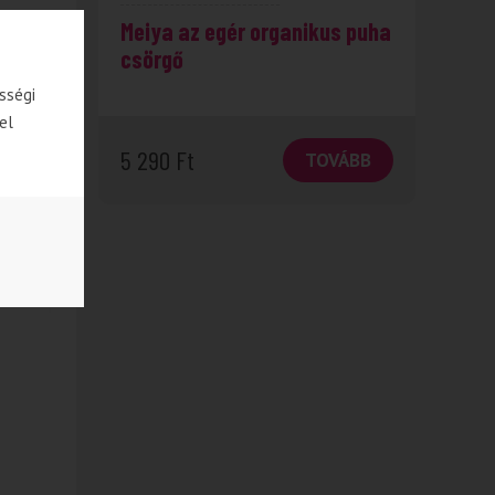
s
Meiya az egér organikus puha
tes
csörgő
sségi
el
5 290
Ft
ÁBB
TOVÁBB