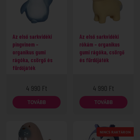
Az első sarkvidéki
Az első sarkvidéki
pingvinem –
rókám – organikus
organikus gumi
gumi rágóka, csörgő
rágóka, csörgő és
és fürdőjáték
fürdőjáték
4 990
Ft
4 990
Ft
TOVÁBB
TOVÁBB
NINCS RAKTÁRON