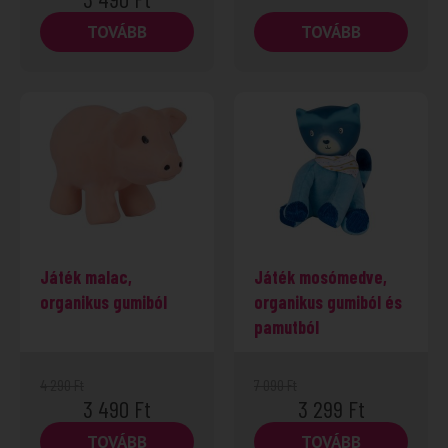
TOVÁBB
TOVÁBB
-19%
Játék malac,
Játék mosómedve,
organikus gumiból
organikus gumiból és
pamutból
4 290
Ft
7 090
Ft
3 490
Ft
3 299
Ft
TOVÁBB
TOVÁBB