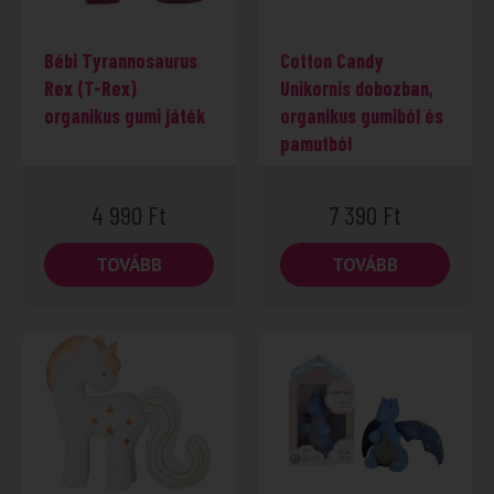
Bébi Tyrannosaurus
Cotton Candy
Rex (T-Rex)
Unikornis dobozban,
organikus gumi játék
organikus gumiból és
pamutból
4 990
Ft
7 390
Ft
TOVÁBB
TOVÁBB