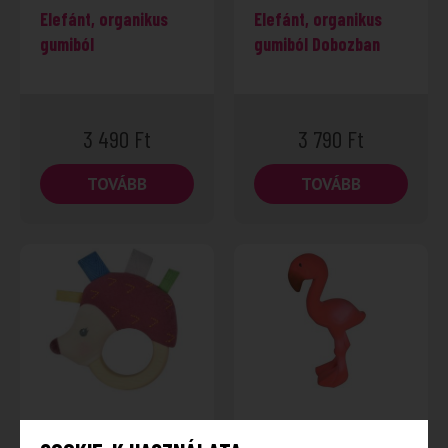
Elefánt, organikus
Elefánt, organikus
gumiból
gumiból Dobozban
3 490
Ft
3 790
Ft
TOVÁBB
TOVÁBB
Ethan a sündisznó
Flamingó, organikus