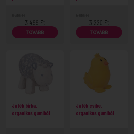
6 390
Ft
5 690
Ft
3 499
Ft
3 220
Ft
TOVÁBB
TOVÁBB
-49%
Játék birka,
Játék csibe,
organikus gumiból
organikus gumiból