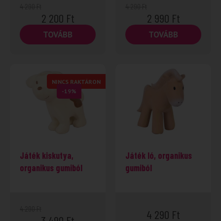
4 290
Ft
4 290
Ft
2 200
Ft
2 990
Ft
TOVÁBB
TOVÁBB
NINCS RAKTÁRON
-19%
Játék kiskutya,
Játék ló, organikus
organikus gumiból
gumiból
4 290
Ft
4 290
Ft
3 490
Ft