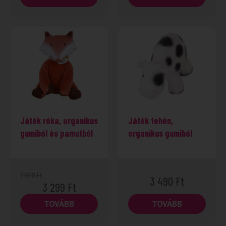
-53%
Játék róka, organikus
Játék tehén,
gumiból és pamutból
organikus gumiból
7 090
Ft
3 490
Ft
3 299
Ft
TOVÁBB
TOVÁBB