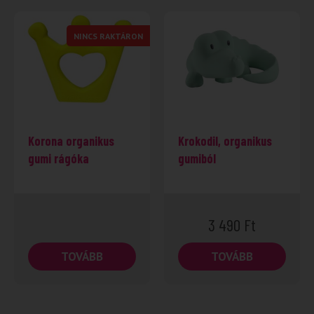
NINCS RAKTÁRON
Korona organikus
Krokodil, organikus
gumi rágóka
gumiból
3 490
Ft
TOVÁBB
TOVÁBB