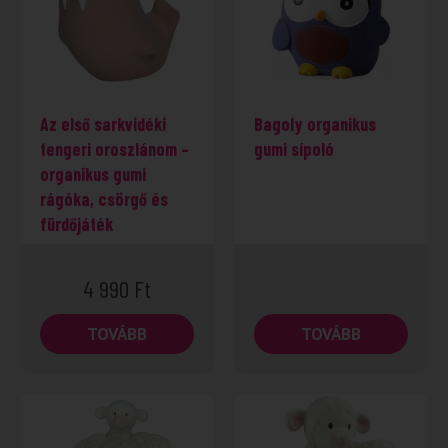
Az első sarkvidéki
Bagoly organikus
tengeri oroszlánom –
gumi sípoló
organikus gumi
rágóka, csörgő és
fürdőjáték
4 990
Ft
TOVÁBB
TOVÁBB