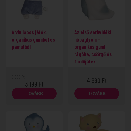
Alvin lapos játék,
Az első sarkvidéki
organikus gumiból és
hóbaglyom –
pamutból
organikus gumi
rágóka, csörgő és
fürdőjáték
6 990
Ft
4 990
Ft
3 199
Ft
TOVÁBB
TOVÁBB