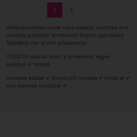
1
2
→
Webáruházunkból online tudsz rendelni készleten lévő
minőségi gumijáték termékeket. Segítsd gyermeked
fejlődését már az első pillanatoktól.
20 000 Ft vásárlás felett a termékeket ingyen
szállítjuk ki hozzád!
Hatalmas kínálat ✔ Ellenőrzött minőség ✔ Kiváló ár ✔
Akár ingyenes kiszállítás ✔