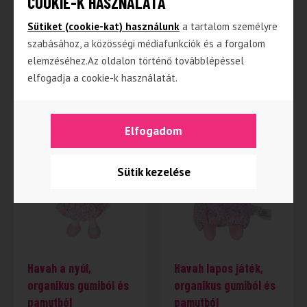
COOKIE-K HASZNÁLATA
organikus csörgő és
gumiból
rágóka
Sütiket (cookie-kat) használunk
a tartalom személyre
szabásához, a közösségi médiafunkciók és a forgalom
elemzéséhez.Az oldalon történő továbblépéssel
4 990
Ft
4 290
Ft
2 800
Ft
elfogadja a cookie-k használatát.
TOVÁBB
TOVÁBB
Elfogadom
Sütik kezelése
-45%
Havah a nyúl,
Havah lapos játék,
organikus gumiból és
organikus gumiból és
pamutból
pamutból