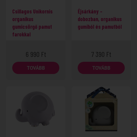
Csillagos Unikornis
Éjsárkány –
organikus
dobozban, organikus
gumicsörgő pamut
gumiból és pamutból
farokkal
6 990
Ft
7 390
Ft
TOVÁBB
TOVÁBB