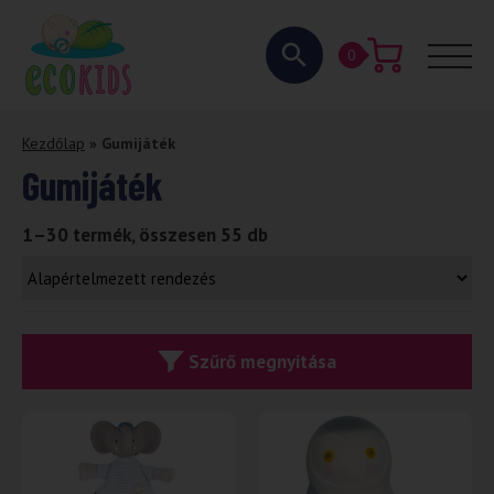
0
Kezdőlap
»
Gumijáték
Gumijáték
1–30 termék, összesen 55 db
Szűrő megnyitása
-54%