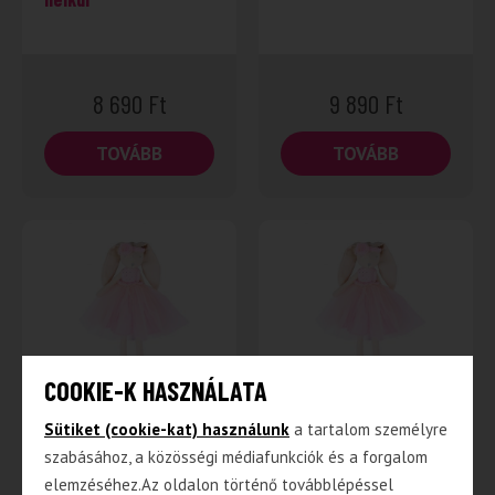
8 690
Ft
9 890
Ft
TOVÁBB
TOVÁBB
COOKIE-K HASZNÁLATA
Marcella a nyúl –
Marcella, a nyúl –
Sütiket (cookie-kat) használunk
a tartalom személyre
Rózsaszín tüll
Rózsaszín tüll
szabásához, a közösségi médiafunkciók és a forgalom
ruhában doboz nélkül
ruhában dobozban
elemzéséhez.Az oldalon történő továbblépéssel