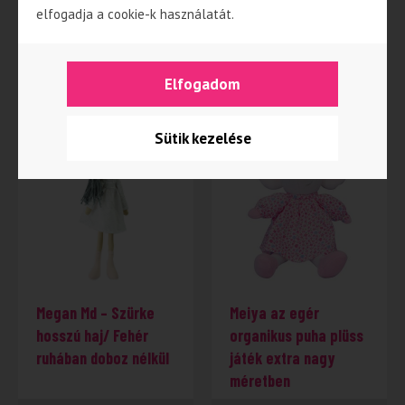
elfogadja a cookie-k használatát.
8 390
Ft
9 590
Ft
Elfogadom
TOVÁBB
TOVÁBB
Sütik kezelése
Megan Md – Szürke
Meiya az egér
hosszú haj/ Fehér
organikus puha plüss
ruhában doboz nélkül
játék extra nagy
méretben