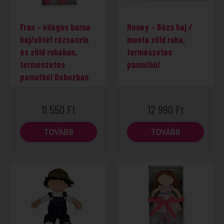
Fran – világos barna
Honey – Bézs haj /
haj/sötét rózsaszín
menta zöld ruha,
és zöld ruhában,
természetes
természetes
pamutból
pamutból Dobozban
11 550
Ft
12 990
Ft
TOVÁBB
TOVÁBB