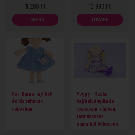
11 290
Ft
12 990
Ft
TOVÁBB
TOVÁBB
Pari Barna haj/ kék
Peggy – Szőke
és lila ruhában
haj/halványlila és
dobozban
rózsaszín ruhában,
természetes
pamutból Dobozban