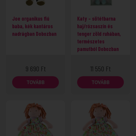
Joe organikus fiú
Katy – sötétbarna
baba, kék kantáros
haj/rózsaszín és
nadrágban Dobozban
tenger zöld ruhában,
természetes
pamutból Dobozban
9 690
Ft
11 550
Ft
TOVÁBB
TOVÁBB