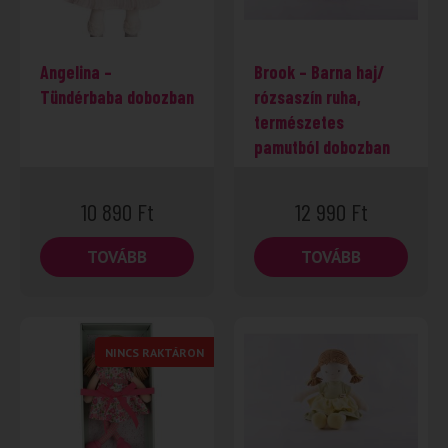
Angelina –
Brook – Barna haj/
Tündérbaba dobozban
rózsaszín ruha,
természetes
pamutból dobozban
10 890
Ft
12 990
Ft
TOVÁBB
TOVÁBB
NINCS RAKTÁRON