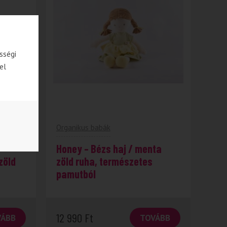
sségi
el
Organikus babák
Honey – Bézs haj / menta
zöld
zöld ruha, természetes
pamutból
12 990
Ft
VÁBB
TOVÁBB