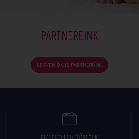
PARTNEREINK
LEGYEN ÖN IS PARTNERÜNK
FIZETÉSI LEHETŐSÉGEK