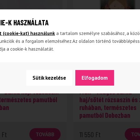
IE-K HASZNÁLATA
t (cookie-kat) használunk
a tartalom személyre szabásához, a közö
unkciók és a forgalom elemzéséhez.Az oldalon történő továbblépéss
dja a cookie-k használatát.
Sütik kezelése
Elfogadom
us babák
Organikus babák
 – Barna haj/ rózsaszín
Fran – világos barna
 természetes pamutból
haj/sötét rózsaszín és 
ban
ruhában, természetes
pamutból Dobozban
0
Ft
11 550
Ft
TOVÁBB
TO