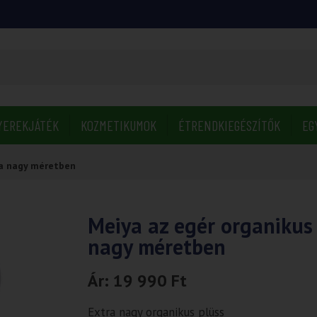
YEREKJÁTÉK
KOZMETIKUMOK
ÉTRENDKIEGÉSZÍTŐK
EG
ra nagy méretben
Meiya az egér organikus 
nagy méretben
Ár:
19 990
Ft
Extra nagy organikus plüss