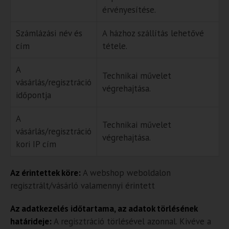
érvényesítése.
Számlázási név és
A házhoz szállítás lehetővé
cím
tétele.
A
Technikai művelet
vásárlás/regisztráció
végrehajtása.
időpontja
A
Technikai művelet
vásárlás/regisztráció
végrehajtása.
kori IP cím
Az érintettek köre:
A webshop weboldalon
regisztrált/vásárló valamennyi érintett
Az adatkezelés időtartama, az adatok törlésének
határideje:
A regisztráció törlésével azonnal. Kivéve a