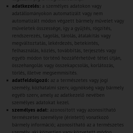
adatkezelés:
a személyes adatokon vagy
adatállományokon automatizált vagy nem
automatizált módon végzett bármely művelet vagy
műveletek összessége, így a gyűjtés, rögzítés,
rendszerezés, tagolás, tárolás, átalakítás vagy
megváltoztatás, lekérdezés, betekintés,
felhasználás, közlés, továbbítás, terjesztés vagy
egyéb módon történő hozzáférhetővé tétel útján,
összehangolás vagy összekapcsolás, korlátozás,
törlés, illetve megsemmisítés.
adatfeldolgozó:
az a természetes vagy jogi
személy, közhatalmi szerv, ügynökség vagy bármely
egyéb szerv, amely az adatkezelő nevében
személyes adatokat kezel.
személyes adat:
azonosított vagy azonosítható
természetes személyre (érintett) vonatkozó
bármely információ; azonosítható az a természetes
személy, aki közvetlen vagy közvetett módon,