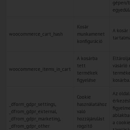
gépen/
egyedülá
Kosár
A kosár 
woocommerce_cart_hash
munkamenet
tartalm
konfiguráció
A kosárba
Eltárolj
tett
vásárló 
woocommerce_items_in_cart
termékek
terméke
figyelése
kosárba.
Az oldal
Cookie
érkezés
_dform_gdpr_settings,
használatához
figyelm
_dfrom_gdpr_external,
való
ablakba
_dfrom_gdpr_marketing,
hozzájárulást
a cooki
_dfrom_gdpr_other
rögzítő
tárolásá