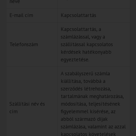
neve
E-mail cím
Kapcsolattartás
Kapcsolattartás, a
számlázással, vagy a
Telefonszám
szállítással kapcsolatos
kérdések hatékonyabb
egyeztetése.
A szabályszerű számla
kiállítása, továbbá a
szerződés létrehozása,
tartalmának meghatározása,
Szállítási név és
módosítása, teljesítésének
cím
figyelemmel kísérése, az
abból származó díjak
számlázása, valamint az azzal
kapcsolatos követelések