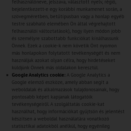
felhasználóneve, jelszava, választott nyelv, régió,
bejelentkezett-e egy korábbi munkamenet során, a
szövegméretben, betűtípusban vagy a honlap egyéb
testre szabható elemében Ön által végrehajtott
felhasználói változtatások), hogy ilyen módon jobb
és személyre szabottabb funkciókat kínálhassunk
Önnek. Ezek a cookie-k nem követik Önt nyomon
más honlapokon folytatott tevékenységét és nem
használjuk azokat olyan célra, hogy hirdetéseket
küldjünk Önnek más oldalakon keresztül.
Google Analytics cookie:
A Google Analytics a
Google elemző eszköze, amely abban segít a
weboldalak és alkalmazások tulajdonosainak, hogy
pontosabb képet kapjanak látogatóik
tevékenységeiről. A szolgáltatás cookie-kat
használhat, hogy információkat gyűjtsön és jelentést
készítsen a weboldal használatára vonatkozó
statisztikai adatokból anélkül, hogy egyénileg