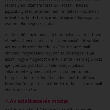
személynek számára történő kiadása – hacsak
jogszabály ettől eltérően nem rendelkezik kötelező
erővel – az Érintett előzetes, kifejezett hozzájárulása
esetén lehetséges kizárólag.
Adatkezelő a neki megadott személyes adatokat nem
ellenőrzi. A megadott adatok valódiságáért kizárólag az
azt megadó személy felel. Az Érintett az e-mail
címének megadásakor egyben felelősséget vállal
azért, hogy a megadott e-mail címről kizárólag ő vesz
igénybe szolgáltatást. E felelősségvállalásra
tekintettel egy megadott e-mail címen történt
belépésekkel összefüggő mindennemű felelősség
kizárólag Önt, mint azon érintett terheli, aki az e-mail
címet regisztrálta.
7. Az adatkezelés módja
Az érintett adatait Adatkezelő a saját szerverein,