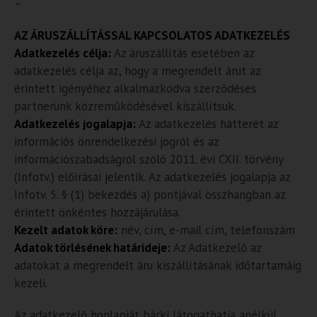
–
AZ ÁRUSZÁLLÍTÁSSAL KAPCSOLATOS ADATKEZELÉS
Adatkezelés célja:
Az áruszállítás esetében az
adatkezelés célja az, hogy a megrendelt árut az
érintett igényéhez alkalmazkodva szerződéses
partnerünk közreműködésével kiszállítsuk.
Adatkezelés jogalapja:
Az adatkezelés hátterét az
információs önrendelkezési jogról és az
információszabadságról szóló 2011. évi CXII. törvény
(Infotv.) előírásai jelentik. Az adatkezelés jogalapja az
Infotv. 5. § (1) bekezdés a) pontjával összhangban az
érintett önkéntes hozzájárulása.
Kezelt adatok köre:
név, cím, e-mail cím, telefonszám
Adatok törlésének határideje:
Az Adatkezelő az
adatokat a megrendelt áru kiszállításának időtartamáig
kezeli.
Az adatkezelő honlapját bárki látogathatja anélkül,