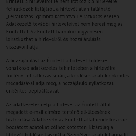
Érintett a hírlevélről le nem iratkozik a hírlevélre
feliratkozók listájáról, a hírlevél alján található
„Leiratkozás” gombra kattintva. Leiratkozás esetén
Adatkezelő további hírleveleivel nem keresi meg az
Érintettet. Az Érintett bármikor ingyenesen
leiratkozhat a hírlevélről és hozzájárulását
visszavonhatja.
A hozzájárulást az Érintett a hírlevél küldésre
vonatkozó adatkezelés tekintetében a hírlevélre
történő feliratkozás során, a kérdéses adatok önkéntes
megadásával adja meg, a hozzájáruló nyilatkozat
önkéntes bepipálásával.
Az adatkezelés célja a hírlevél az Érintett által
megadott e-mail címére történő elküldésének
biztosítása. Adatkezelő az Érintett által rendelkezésre
bocsátott adatokat célhoz kötötten, kizárólag a
hírlevél küldésre használja. Személyes adatok harmadik