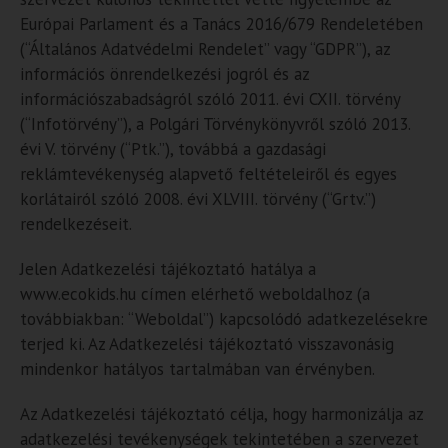
Európai Parlament és a Tanács 2016/679 Rendeletében
(“Általános Adatvédelmi Rendelet” vagy “GDPR”), az
információs önrendelkezési jogról és az
információszabadságról szóló 2011. évi CXII. törvény
(“Infotörvény”), a Polgári Törvénykönyvről szóló 2013.
évi V. törvény (“Ptk.”), továbbá a gazdasági
reklámtevékenység alapvető feltételeiről és egyes
korlátairól szóló 2008. évi XLVIII. törvény (“Grtv.”)
rendelkezéseit.
Jelen Adatkezelési tájékoztató hatálya a
www.ecokids.hu címen elérhető weboldalhoz (a
továbbiakban: “Weboldal”) kapcsolódó adatkezelésekre
terjed ki. Az Adatkezelési tájékoztató visszavonásig
mindenkor hatályos tartalmában van érvényben.
Az Adatkezelési tájékoztató célja, hogy harmonizálja az
adatkezelési tevékenységek tekintetében a szervezet