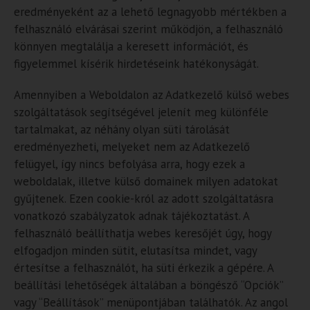
eredményeként az a lehető legnagyobb mértékben a
felhasználó elvárásai szerint működjön, a felhasználó
könnyen megtalálja a keresett információt, és
figyelemmel kísérik hirdetéseink hatékonyságát.
Amennyiben a Weboldalon az Adatkezelő külső webes
szolgáltatások segítségével jelenít meg különféle
tartalmakat, az néhány olyan süti tárolását
eredményezheti, melyeket nem az Adatkezelő
felügyel, így nincs befolyása arra, hogy ezek a
weboldalak, illetve külső domainek milyen adatokat
gyűjtenek. Ezen cookie-król az adott szolgáltatásra
vonatkozó szabályzatok adnak tájékoztatást. A
felhasználó beállíthatja webes keresőjét úgy, hogy
elfogadjon minden sütit, elutasítsa mindet, vagy
értesítse a felhasználót, ha süti érkezik a gépére. A
beállítási lehetőségek általában a böngésző “Opciók”
vagy “Beállítások” menüpontjában találhatók. Az angol