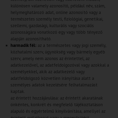
különösen valamely azonosító, például név, szám,
helymeghatározó adat, online azonosító vagy a
természetes személy testi, fiziológiai, genetikai,
szellemi, gazdasági, kulturális vagy szociális
azonosságára vonatkozó egy vagy több tényező
alapján azonosítható.
harmadik fél:
az a természetes vagy jogi személy,
közhatalmi szerv, ügynökség vagy bármely egyéb
szerv, amely nem azonos az érintettel, az
adatkezelővel, az adatfeldolgozóval vagy azokkal a
személyekkel, akik az adatkezelő vagy
adatfeldolgozó közvetlen irányítása alatt a
személyes adatok kezelésére felhatalmazást
kaptak.
az érintett hozzájárulása: az érintett akaratának
önkéntes, konkrét és megfelelő tájékoztatáson
alapuló és egyértelmű kinyilvánítása, amellyel az
érintett nyilatkozat vagy a megerősítést