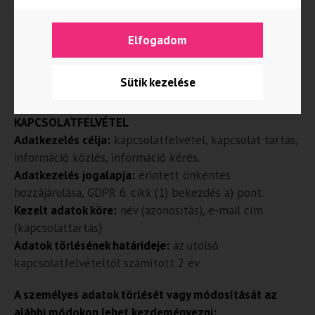
postai úton: Kelwo Trade Kft., 4032 Debrecen, Nagy
Elfogadom
Lajos király tér 5.
e-mail útján az info@ecokids.hu címen
Sütik kezelése
–
KAPCSOLATFELVÉTEL
Adatkezelés célja:
kapcsolatfelvétel, kapcsolat tartás,
információ közlés, információ kérés.
Adatkezelés jogalapja:
érintett önkéntes
hozzájárulása, GDPR 6. cikk (1) bekezdés a) pont.
Kezelt adatok köre:
név (azonosítás), e-mail cím
(kapcsolattartás)
Adatok törlésének határideje:
az utolsó
kapcsolatfelvételtől számított 2 év
A személyes adatok törlését vagy módosítását az
alábbi módokon lehet kezdeményezni: