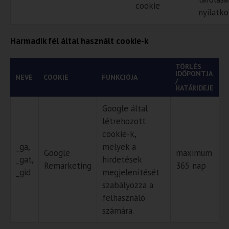
cookie
nyilatko
Harmadik fél által ha
sznált cookie-k
TÖRLÉS
IDŐPONTJA
NEVE
COOKIE
FUNKCIÓJA
/
HATÁRIDEJE
Google által
létrehozott
cookie-k,
_ga,
melyek a
Google
maximum
_gat,
hirdetések
Remarketing
365 nap
_gid
megjelenítését
szabályozza a
felhasználó
számára.