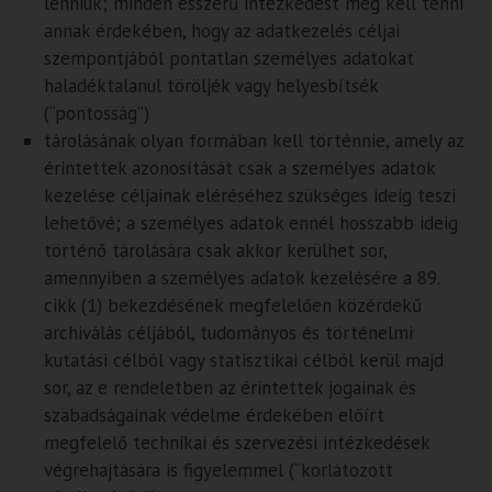
lenniük; minden ésszerű intézkedést meg kell tenni
annak érdekében, hogy az adatkezelés céljai
szempontjából pontatlan személyes adatokat
haladéktalanul töröljék vagy helyesbítsék
(“pontosság”)
tárolásának olyan formában kell történnie, amely az
érintettek azonosítását csak a személyes adatok
kezelése céljainak eléréséhez szükséges ideig teszi
lehetővé; a személyes adatok ennél hosszabb ideig
történő tárolására csak akkor kerülhet sor,
amennyiben a személyes adatok kezelésére a 89.
cikk (1) bekezdésének megfelelően közérdekű
archiválás céljából, tudományos és történelmi
kutatási célból vagy statisztikai célból kerül majd
sor, az e rendeletben az érintettek jogainak és
szabadságainak védelme érdekében előírt
megfelelő technikai és szervezési intézkedések
végrehajtására is figyelemmel (“korlátozott