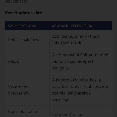
bekezdése:
Kezelt adatok köre:
SZEMÉLYES ADAT
AZ ADATKEZELÉS CÉLJA
Azonosítás, a regisztráció
Felhasználói név
lehetővé tétele.
A felhasználói fiókba történő
Jelszó
biztonságos belépést
szolgálja.
A kapcsolatfelvételhez, a
Vezeték-és
vásárláshoz és a szabályszerű
keresztnév
számla kiállításához
szükséges.
Kapcsolattartó
Kapcsolattartás