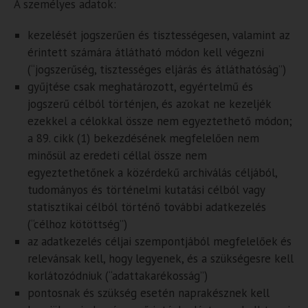
A személyes adatok:
kezelését jogszerűen és tisztességesen, valamint az
érintett számára átlátható módon kell végezni
(“jogszerűség, tisztességes eljárás és átláthatóság”)
gyűjtése csak meghatározott, egyértelmű és
jogszerű célból történjen, és azokat ne kezeljék
ezekkel a célokkal össze nem egyeztethető módon;
a 89. cikk (1) bekezdésének megfelelően nem
minősül az eredeti céllal össze nem
egyeztethetőnek a közérdekű archiválás céljából,
tudományos és történelmi kutatási célból vagy
statisztikai célból történő további adatkezelés
(“célhoz kötöttség”)
az adatkezelés céljai szempontjából megfelelőek és
relevánsak kell, hogy legyenek, és a szükségesre kell
korlátozódniuk (“adattakarékosság”)
pontosnak és szükség esetén naprakésznek kell