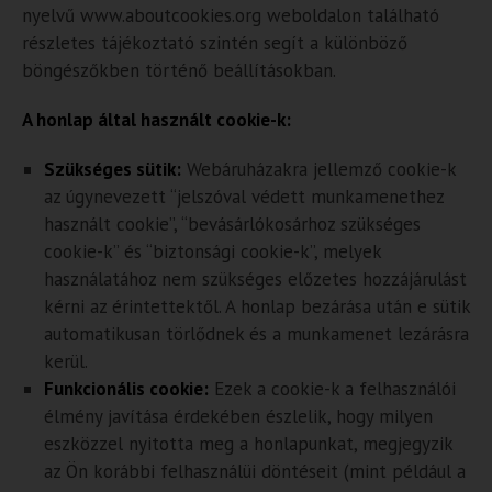
nyelvű www.aboutcookies.org weboldalon található
részletes tájékoztató szintén segít a különböző
böngészőkben történő beállításokban.
A honlap által használt cookie-k:
Szükséges sütik:
Webáruházakra jellemző cookie-k
az úgynevezett “jelszóval védett munkamenethez
használt cookie”, “bevásárlókosárhoz szükséges
cookie-k” és “biztonsági cookie-k”, melyek
használatához nem szükséges előzetes hozzájárulást
kérni az érintettektől. A honlap bezárása után e sütik
automatikusan törlődnek és a munkamenet lezárásra
kerül.
Funkcionális cookie:
Ezek a cookie-k a felhasználói
élmény javítása érdekében észlelik, hogy milyen
eszközzel nyitotta meg a honlapunkat, megjegyzik
az Ön korábbi felhasználüi döntéseit (mint például a