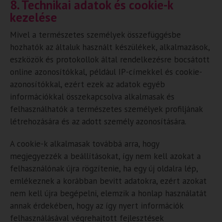
8. Technikai adatok és cookie-k
kezelése
Mivel a természetes személyek összefüggésbe
hozhatók az általuk használt készülékek, alkalmazások,
eszközök és protokollok által rendelkezésre bocsátott
online azonosítókkal, például IP-címekkel és cookie-
azonosítókkal, ezért ezek az adatok egyéb
információkkal összekapcsolva alkalmasak és
felhasználhatók a természetes személyek profiljának
létrehozására és az adott személy azonosítására.
A cookie-k alkalmasak továbbá arra, hogy
megjegyezzék a beállításokat, így nem kell azokat a
felhasználónak újra rögzítenie, ha egy új oldalra lép,
emlékeznek a korábban bevitt adatokra, ezért azokat
nem kell újra begépelni, elemzik a honlap használatát
annak érdekében, hogy az így nyert információk
felhasználásával végrehajtott fejlesztések