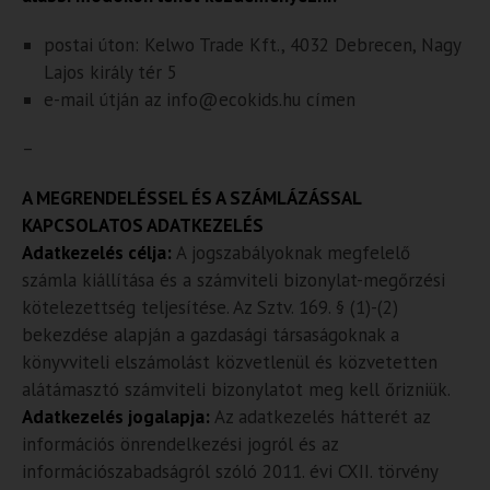
postai úton: Kelwo Trade Kft., 4032 Debrecen, Nagy
Lajos király tér 5
e-mail útján az info@ecokids.hu címen
–
A MEGRENDELÉSSEL ÉS A SZÁMLÁZÁSSAL
KAPCSOLATOS ADATKEZELÉS
Adatkezelés célja:
A jogszabályoknak megfelelő
számla kiállítása és a számviteli bizonylat-megőrzési
kötelezettség teljesítése. Az Sztv. 169. § (1)-(2)
bekezdése alapján a gazdasági társaságoknak a
könyvviteli elszámolást közvetlenül és közvetetten
alátámasztó számviteli bizonylatot meg kell őrizniük.
Adatkezelés jogalapja:
Az adatkezelés hátterét az
információs önrendelkezési jogról és az
információszabadságról szóló 2011. évi CXII. törvény