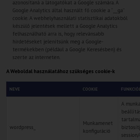
azonosítaná a látogatókat a Google számára. A
Google Analytics által használt fő cookie a “__ga”
cookie. A webhelyhasználati statisztikai adatokból
készülő jelentések mellett a Google Analytics
felhasználható arra is, hogy relevánsabb
hirdetéseket jelenítsünk meg a Google-
termékekben (például a Google Keresésben) és
szerte az interneten.
A Weboldal használatához szükséges cookie-k
NEVE
COOKIE
FUNKCIÓ
A munk
beállítá
tartalm
Munkamenet
wordpress_
biztosít
konfiguráció
session