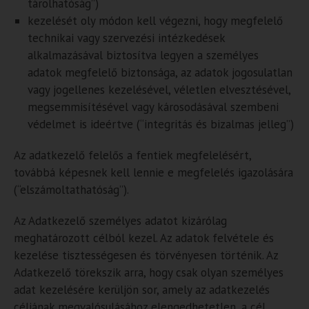
tárolhatóság”)
kezelését oly módon kell végezni, hogy megfelelő
technikai vagy szervezési intézkedések
alkalmazásával biztosítva legyen a személyes
adatok megfelelő biztonsága, az adatok jogosulatlan
vagy jogellenes kezelésével, véletlen elvesztésével,
megsemmisítésével vagy károsodásával szembeni
védelmet is ideértve (“integritás és bizalmas jelleg”)
Az adatkezelő felelős a fentiek megfelelésért,
továbbá képesnek kell lennie e megfelelés igazolására
(“elszámoltathatóság”).
Az Adatkezelő személyes adatot kizárólag
meghatározott célból kezel. Az adatok felvétele és
kezelése tisztességesen és törvényesen történik. Az
Adatkezelő törekszik arra, hogy csak olyan személyes
adat kezelésére kerüljön sor, amely az adatkezelés
céljának megvalósulásához elengedhetetlen, a cél