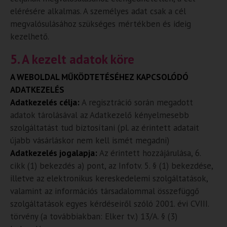
elérésére alkalmas. A személyes adat csak a cél
megvalósulásához szükséges mértékben és ideig
kezelhető.
5. A kezelt adatok köre
A WEBOLDAL MŰKÖDTETÉSÉHEZ KAPCSOLÓDÓ
ADATKEZELÉS
Adatkezelés célja:
A regisztráció során megadott
adatok tárolásával az Adatkezelő kényelmesebb
szolgáltatást tud biztosítani (pl. az érintett adatait
újabb vásárláskor nem kell ismét megadni)
Adatkezelés jogalapja:
Az érintett hozzájárulása, 6.
cikk (1) bekezdés a) pont, az Infotv. 5. § (1) bekezdése,
illetve az elektronikus kereskedelemi szolgáltatások,
valamint az információs társadalommal összefüggő
szolgáltatások egyes kérdéseiről szóló 2001. évi CVIII.
törvény (a továbbiakban: Elker tv.) 13/A. § (3)