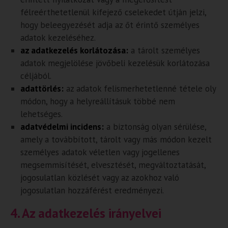
félreérthetetlenül kifejező cselekedet útján jelzi,
hogy beleegyezését adja az őt érintő személyes
adatok kezeléséhez.
az adatkezelés korlátozása:
a tárolt személyes
adatok megjelölése jövőbeli kezelésük korlátozása
céljából.
adattörlés:
az adatok felismerhetetlenné tétele oly
módon, hogy a helyreállításuk többé nem
lehetséges.
adatvédelmi incidens:
a biztonság olyan sérülése,
amely a továbbított, tárolt vagy más módon kezelt
személyes adatok véletlen vagy jogellenes
megsemmisítését, elvesztését, megváltoztatását,
jogosulatlan közlését vagy az azokhoz való
jogosulatlan hozzáférést eredményezi.
4. Az adatkezelés irányelvei