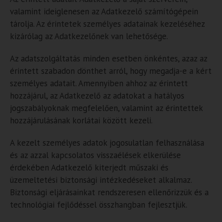
valamint ideiglenesen az Adatkezelő számítógépein
tárolja. Az érintetek személyes adatainak kezeléséhez
kizárólag az Adatkezelőnek van lehetősége.
Az adatszolgáltatás minden esetben önkéntes, azaz az
érintett szabadon dönthet arról, hogy megadja-e a kért
személyes adatait. Amennyiben ahhoz az érintett
hozzájárul, az Adatkezelő az adatokat a hatályos
jogszabályoknak megfelelően, valamint az érintettek
hozzájárulásának korlátai között kezeli.
A kezelt személyes adatok jogosulatlan felhasználása
és az azzal kapcsolatos visszaélések elkerülése
érdekében Adatkezelő kiterjedt műszaki és
üzemeltetési biztonsági intézkedéseket alkalmaz.
Biztonsági eljárásainkat rendszeresen ellenőrizzük és a
technológiai fejlődéssel összhangban fejlesztjük.