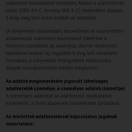
számviteli bizonylatok esetében, hiszen a számvitelről
szóló 2000. évi C. törvény 169. § (2) bekezdése alapján
8 évig meg kell őrizni ezeket az adatokat.
(A könyvviteli elszámolást közvetlenül és közvetetten
alátámasztó számviteli bizonylatot (ideértve a
főkönyvi számlákat, az analitikus, illetve részletező
nyilvántartásokat is), legalább 8 évig kell olvasható
formában, a könyvelési feljegyzések hivatkozása
alapján visszakereshető módon megőrizni.)
Az adatok megismerésére jogosult lehetséges
adatkezelők személye, a személyes adatok címzettjei:
A személyes adatokat az adatkezelő munkatársai
kezelhetik, a fenti alapelvek tiszteletben tartásával.
Az érintettek adatkezeléssel kapcsolatos jogainak
ismertetése: