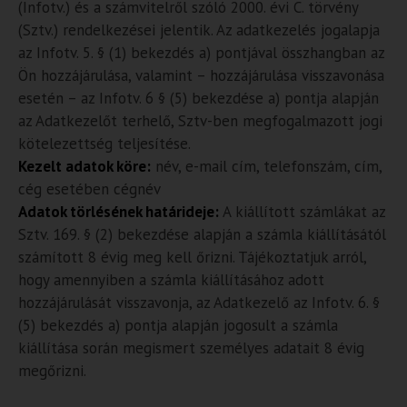
(Infotv.) és a számvitelről szóló 2000. évi C. törvény
(Sztv.) rendelkezései jelentik. Az adatkezelés jogalapja
az Infotv. 5. § (1) bekezdés a) pontjával összhangban az
Ön hozzájárulása, valamint – hozzájárulása visszavonása
esetén – az Infotv. 6 § (5) bekezdése a) pontja alapján
az Adatkezelőt terhelő, Sztv-ben megfogalmazott jogi
kötelezettség teljesítése.
Kezelt adatok köre:
név, e-mail cím, telefonszám, cím,
cég esetében cégnév
Adatok törlésének határideje:
A kiállított számlákat az
Sztv. 169. § (2) bekezdése alapján a számla kiállításától
számított 8 évig meg kell őrizni. Tájékoztatjuk arról,
hogy amennyiben a számla kiállításához adott
hozzájárulását visszavonja, az Adatkezelő az Infotv. 6. §
(5) bekezdés a) pontja alapján jogosult a számla
kiállítása során megismert személyes adatait 8 évig
megőrizni.