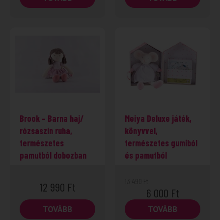
Brook – Barna haj/
Meiya Deluxe játék,
rózsaszín ruha,
könyvvel,
természetes
természetes gumiból
pamutból dobozban
és pamutból
13 490
Ft
12 990
Ft
6 000
Ft
TOVÁBB
TOVÁBB