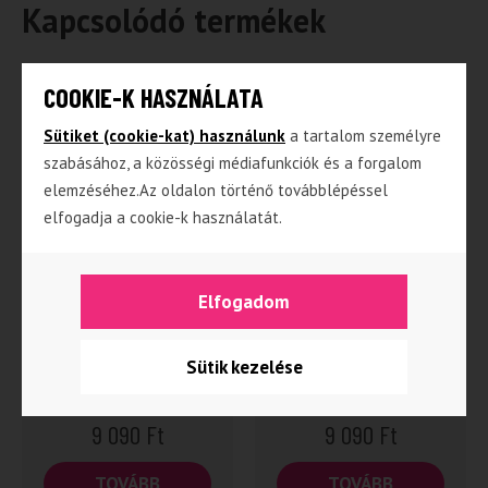
Kapcsolódó termékek
COOKIE-K HASZNÁLATA
Sütiket (cookie-kat) használunk
a tartalom személyre
szabásához, a közösségi médiafunkciók és a forgalom
elemzéséhez.Az oldalon történő továbblépéssel
elfogadja a cookie-k használatát.
Summer – Barna
Scarlet – Szőke haj/
Elfogadom
haj/narancssárga
rózsaszín virágos
virágos ruha
ruha dobozban
dobozban
Sütik kezelése
9 090
Ft
9 090
Ft
TOVÁBB
TOVÁBB