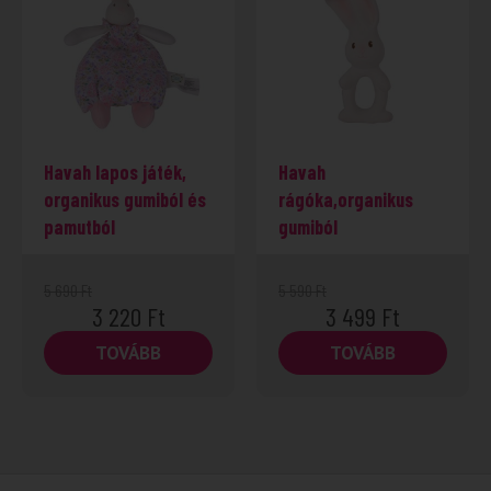
-43%
Havah lapos játék,
Havah
organikus gumiból és
rágóka,organikus
pamutból
gumiból
5 690
Ft
5 590
Ft
3 220
Ft
3 499
Ft
TOVÁBB
TOVÁBB