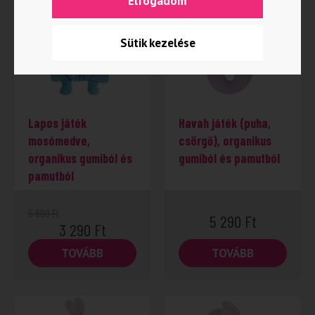
Elfogadom
NINCS RAKTÁRON
-42%
Sütik kezelése
Lapos játék
Havah játék (puha,
mosómedve,
csörgő), organikus
organikus gumiból és
gumiból és pamutból
pamutból
5 690
Ft
5 290
Ft
3 290
Ft
TOVÁBB
TOVÁBB