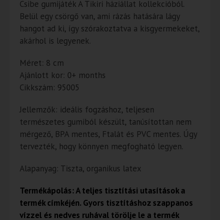
Csibe gumijáték A Tikiri háziállat kollekcióból.
Belül egy csörgő van, ami rázás hatására lágy
hangot ad ki, így szórakoztatva a kisgyermekeket,
akárhol is legyenek.
Méret: 8 cm
Ajánlott kor: 0+ months
Cikkszám: 95005
Jellemzők: ideális fogzáshoz, teljesen
természetes gumiból készült, tanúsítottan nem
mérgező, BPA mentes, Ftalát és PVC mentes. Úgy
tervezték, hogy könnyen megfogható legyen.
Alapanyag: Tiszta, organikus latex
Termékápolás: A teljes tisztítási utasítások a
termék címkéjén. Gyors tisztításhoz szappanos
vízzel és nedves ruhával törölje le a termék