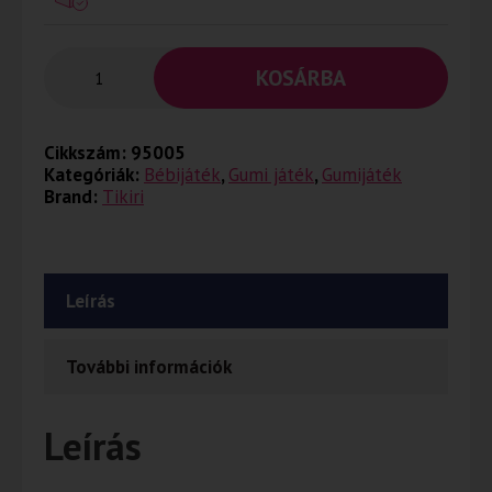
KOSÁRBA
Cikkszám:
95005
Kategóriák:
Bébijáték
,
Gumi játék
,
Gumijáték
Brand:
Tikiri
Leírás
További információk
Leírás