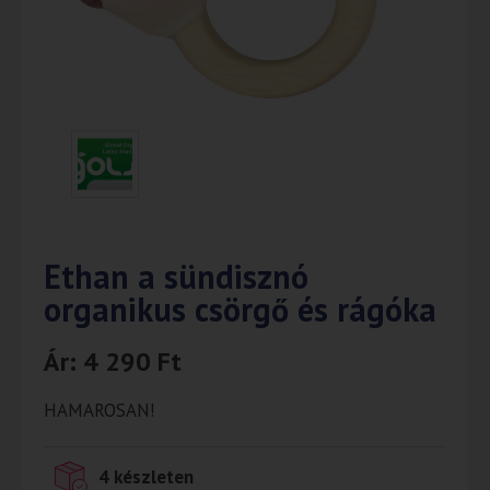
Ethan a sündisznó
organikus csörgő és rágóka
Ár:
4 290
Ft
HAMAROSAN!
4 készleten