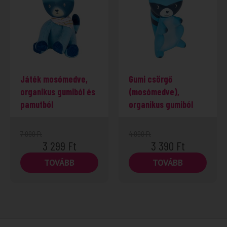
-53%
Játék mosómedve,
Gumi csörgő
organikus gumiból és
(mosómedve),
pamutból
organikus gumiból
7 090
Ft
4 090
Ft
3 299
Ft
3 390
Ft
TOVÁBB
TOVÁBB