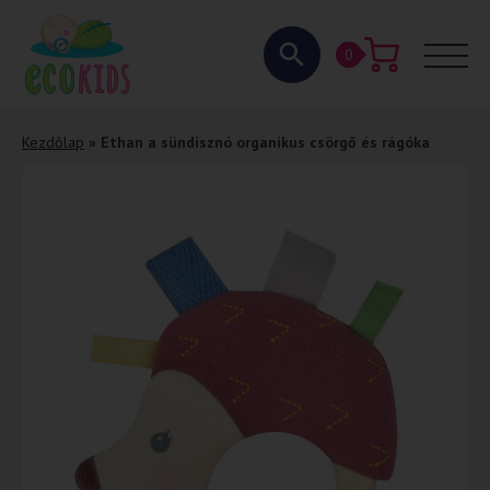
0
Kezdőlap
»
Ethan a sündisznó organikus csörgő és rágóka