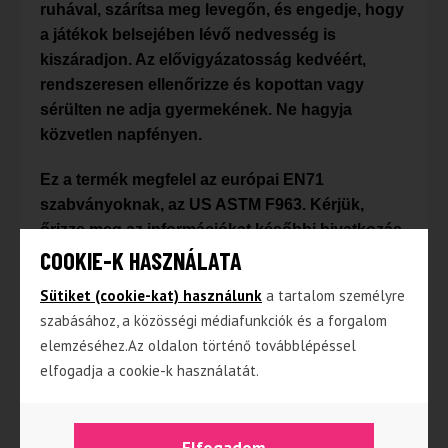
ruhával, szárítsa meg levegőn, és engedje, hogy
a játékok belsejében lévő nedvesség is
kiszáradjon.
Az elővigyázatosság kedvéért,
rendszeresen ellenőrizze és kopottan vagy
sérülten ne adja gyermekének. Ne hagyja
közvetlen napfényen.
Ez a termék megfelel az európai EN71
szabványoknak, az US ASTM F963. Kérjük,
őrizze meg az információkat későbbi hivatkozás
céljából. Távolítsa el az összes csomagolást,
COOKIE-K HASZNÁLATA
tartozékot és rögzítőelemet, mielőtt ezt a
Sütiket (cookie-kat) használunk
a tartalom személyre
terméket gyermekének adja.
szabásához, a közösségi médiafunkciók és a forgalom
elemzéséhez.Az oldalon történő továbblépéssel
elfogadja a cookie-k használatát.
Kapcsolódó termékek