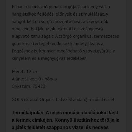
Ethan a sündisznó puha csörgőjátékunk egyesíti a
hangjátékok fejlődési előnyeit és stimulálását. A
hangot keltő csörgő mozgatásával a csecsemők
megtanulhatják az ok -okozati összefüggések
alapvető tanulságait. A csörgő organikus, természetes
gumi karakterfejjel rendelkezik, amely ideális a
fogzáshoz is. Könnyen megfogható szövetgyűrűje a
kényelem és a megnyugvás érdekében.
Méret: 12 cm
Ajánlott kor: 0+ hónap
Cikkszám: 75423
GOLS (Global Organic Latex Standard) minősítéssel
Termékápolás: A teljes mosási utasításokat lásd
a termék címkéjén. Könnyű tisztításhoz törölje le
a játék felületét szappanos vízzel és nedves