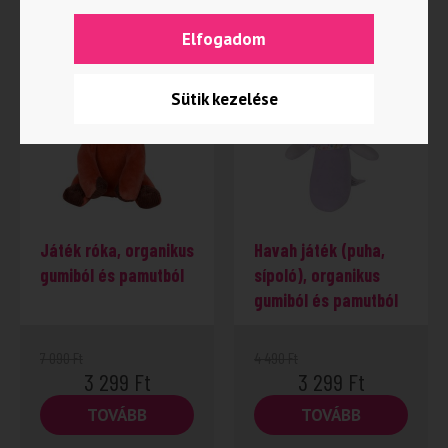
Kapcsolódó termékek
Elfogadom
Sütik kezelése
-53%
Játék róka, organikus
Havah játék (puha,
gumiból és pamutból
sípoló), organikus
gumiból és pamutból
7 090
Ft
4 490
Ft
3 299
Ft
3 299
Ft
TOVÁBB
TOVÁBB