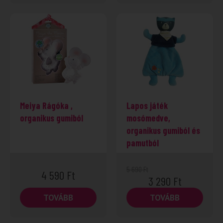
Meiya Rágóka ,
Lapos játék
organikus gumiból
mosómedve,
organikus gumiból és
pamutból
5 690
Ft
4 590
Ft
3 290
Ft
TOVÁBB
TOVÁBB