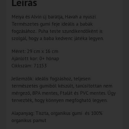
Leírás
Meiya és Alvin új barátja, Havah a nyuszi.
Természetes gumi feje ideális a babák
fogzásához.. Puha teste szundikendőként is
szolgál, hogy a baba kedvenc játéka legyen.
Méret: 29 cm x 16 cm
Ajánlott kor: 0+ hónap
Cikkszám: 71153
Jellemzők: ideális fogzáshoz, teljesen
természetes gumiból készült, tanúsítottan nem
mérgező, BPA mentes, Ftalát és PVC mentes. Úgy
tervezték, hogy könnyen megfogható legyen.
Alapanyag: Tiszta, organikus gumi és 100%
organikus pamut