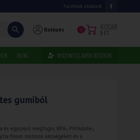
Facebook oldalunk
KOSÁR
Belépés
0
0
FT
YÉB
BLOG
VISZONTELADÓK RÉSZÉRE
etes gumiból
a és egyszerű megfogni, BPA-, Phthalate-,
ítia finom motoros kézségeket és a