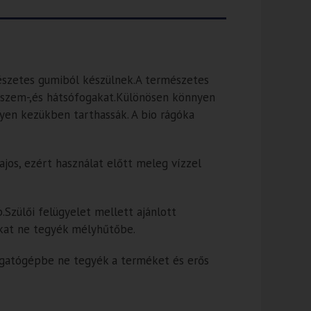
észetes gumiból készülnek.A természetes
-,szem-,és hátsófogakat.Különösen könnyen
yen kezükben tarthassák. A bio rágóka
jos, ezért használat előtt meleg vízzel
.Szülői felügyelet mellett ajánlott
ákat ne tegyék mélyhűtőbe.
ogatógépbe ne tegyék a terméket és erős