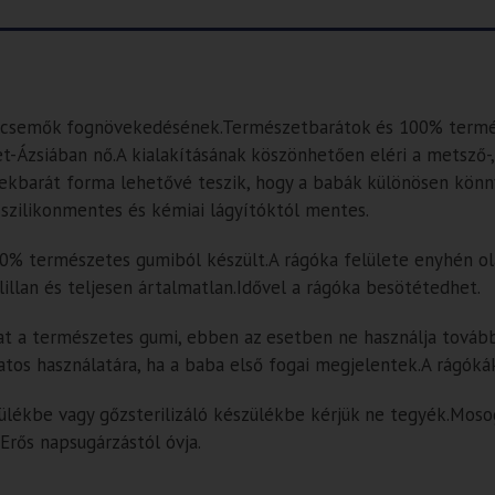
a csecsemők fognövekedésének.Természetbarátok és 100% term
et-Ázsiában nő.A kialakításának köszönhetően eléri a metsző
rmekbarát forma lehetővé teszik, hogy a babák különösen könn
 szilikonmentes és kémiai lágyítóktól mentes.
0% természetes gumiból készült.A rágóka felülete enyhén ola
elillan és teljesen ártalmatlan.Idővel a rágóka besötétedhet.
kat a természetes gumi, ebben az esetben ne használja tovább
atos használatára, ha a baba első fogai megjelentek.A rágók
ülékbe vagy gőzsterilizáló készülékbe kérjük ne tegyék.Mos
.Erős napsugárzástól óvja.