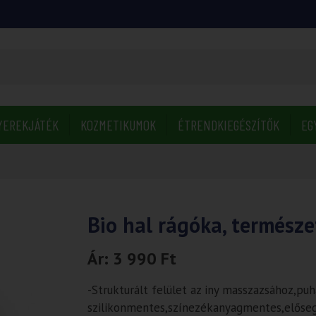
YEREKJÁTÉK
KOZMETIKUMOK
ÉTRENDKIEGÉSZÍTŐK
EG
Bio hal rágóka, termész
Ár:
3 990
Ft
-Strukturált felület az iny masszazsához,puh
szilikonmentes,színezékanyagmentes,előseg