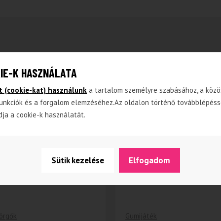
IE-K HASZNÁLATA
-27%
t (cookie-kat) használunk
a tartalom személyre szabásához, a közö
unkciók és a forgalom elemzéséhez.Az oldalon történő továbblépéss
dja a cookie-k használatát.
Sütik kezelése
Elfogadom
örgők
Gumijáték