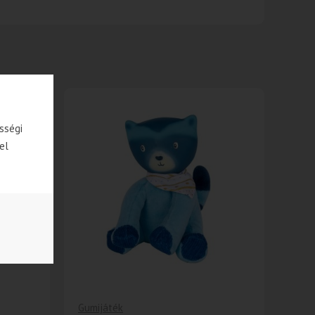
-45%
-53%
sségi
el
Gumijáték