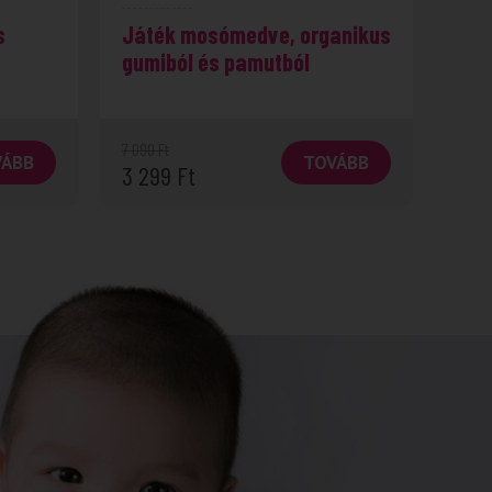
s
Játék mosómedve, organikus
gumiból és pamutból
7 090
Ft
VÁBB
TOVÁBB
3 299
Ft