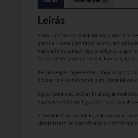
Leírás
Vélemények (0)
Leírás
A bio rágócskakarikáink ideális kísérőik 
gumit a Hevea gumifából nyerik, ami délkel
hajlítható és puha.A rágóka súlya és a gye
természetes gumiból készül, károsanyag- és
Kérjük vegyék figyelembe , hogy a rágóka 10
öblítse le.A természetes gumi illata idővel 
Egyes babáknál válthat ki allergiás reakció
használata.Különös figyelmet fordítsanak óv
A terméket ne főzzék ki, mikrohullámú kész
tisztítószert ne használjanak a tisztításához