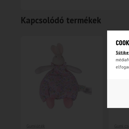
Kapcsolódó termékek
COOK
-43%
Sütike
médiaf
elfoga
Gumijáték
Gumi cs