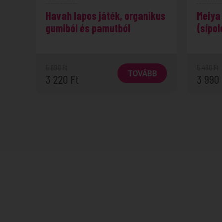
Havah lapos játék, organikus
Meiya 
gumiból és pamutból
(sípol
5 690
Ft
5 490
Ft
TOVÁBB
3 220
Ft
3 990