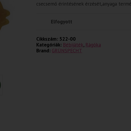
csecsemő érintésének érzését,anyaga term
Elfogyott
Cikkszám:
522-00
Kategóriák:
Bébijáték
,
Rágóka
Brand:
GRÜNSPECHT