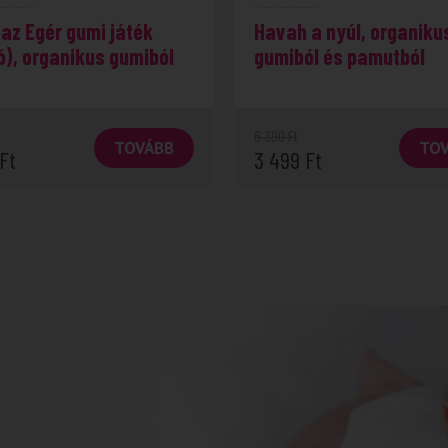
az Egér gumi játék
Havah a nyúl, organiku
ó), organikus gumiból
gumiból és pamutból
6 390
Ft
TOVÁBB
TO
Ft
3 499
Ft