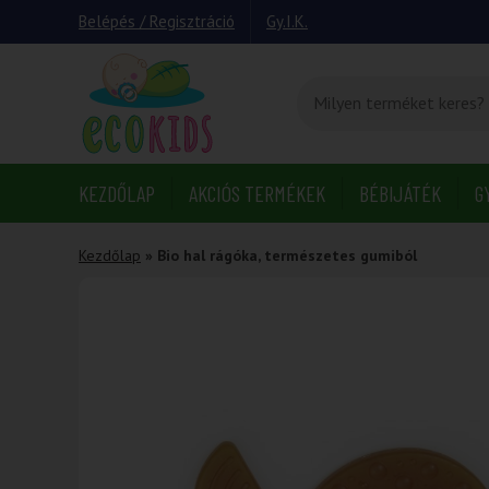
Belépés / Regisztráció
Gy.I.K.
KEZDŐLAP
AKCIÓS TERMÉKEK
BÉBIJÁTÉK
G
Kezdőlap
»
Bio hal rágóka, természetes gumiból