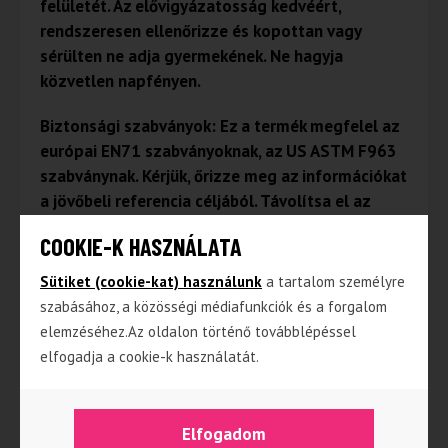
felületét. Az elővigyázatosság kedvéért,
rendszeresen ellenőrizze és kopottan vagy
sérülten ne adja gyermekének. Ne hagyja
közvetlen napfényen.
Biztonsági szabványok: Ez a termék megfelel az
európai EN71 szabványoknak, az US ASTM F963
szabványnak. Kérjük, őrizze meg az információkat
a jövőbeli referencia céljából. Távolítsa el az
összes csomagolást, kiegészítőt és
COOKIE-K HASZNÁLATA
rögzítőelemet, mielőtt gyermekének adná a
terméket.
Sütiket (cookie-kat) használunk
a tartalom személyre
szabásához, a közösségi médiafunkciók és a forgalom
elemzéséhez.Az oldalon történő továbblépéssel
elfogadja a cookie-k használatát.
Kapcsolódó termékek
Elfogadom