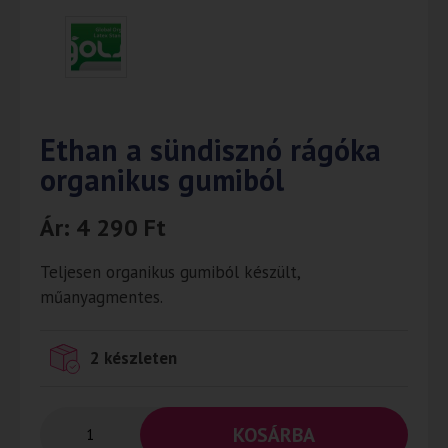
Ethan a sündisznó rágóka
organikus gumiból
Ár:
4 290
Ft
Teljesen organikus gumiból készült,
műanyagmentes.
2 készleten
KOSÁRBA