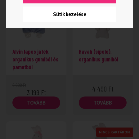
-54%
Sütik kezelése
Alvin lapos játék,
Havah (sípoló),
organikus gumiból és
organikus gumiból
pamutból
6 990
Ft
4 490
Ft
3 199
Ft
TOVÁBB
TOVÁBB
NINCS RAKTÁRON
-45%