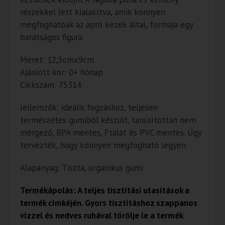
részekkel lett kialakítva, amik könnyen
megfoghatóak az apró kezek által, formája egy
barátságos figura.
Méret: 12,5cmx9cm
Ajánlott kor: 0+ hónap
Cikkszám: 75314
Jellemzők: ideális fogzáshoz, teljesen
természetes gumiból készült, tanúsítottan nem
mérgező, BPA mentes, Ftalát és PVC mentes. Úgy
tervezték, hogy könnyen megfogható legyen.
Alapanyag: Tiszta, organikus gumi
Termékápolás: A teljes tisztítási utasítások a
termék címkéjén. Gyors tisztításhoz szappanos
vízzel és nedves ruhával törölje le a termék