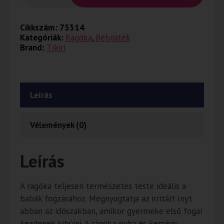
Cikkszám:
75314
Kategóriák:
Rágóka
,
Bébijáték
Brand:
Tikiri
Leírás
Vélemények (0)
Leírás
A rágóka teljesen természetes teste ideális a
babák fogzásához. Megnyugtatja az irritált ínyt
abban az időszakban, amikor gyermeke első fogai
kezdenek kibújni. A rágóka puha és kemény