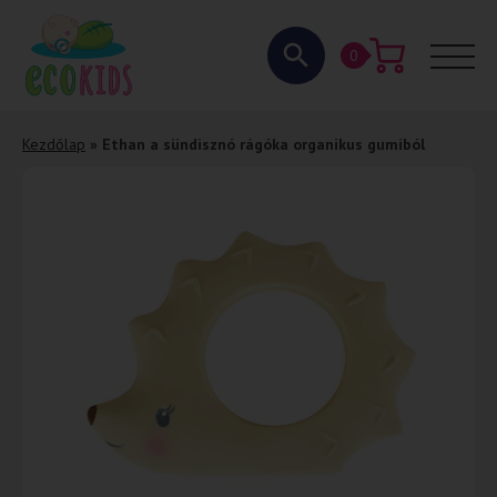
0
Kezdőlap
»
Ethan a sündisznó rágóka organikus gumiból