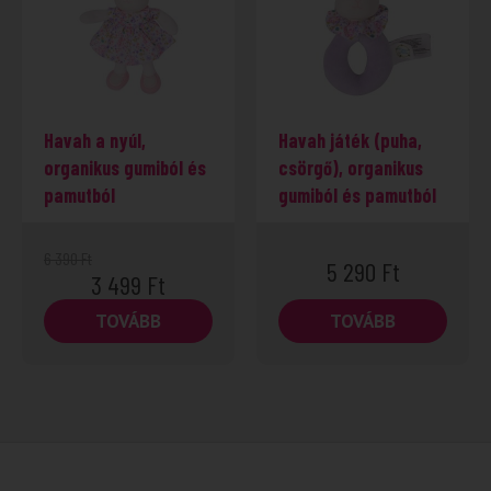
Havah a nyúl,
Havah játék (puha,
organikus gumiból és
csörgő), organikus
pamutból
gumiból és pamutból
6 390
Ft
5 290
Ft
3 499
Ft
TOVÁBB
TOVÁBB