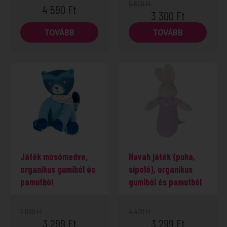
5 690
Ft
4 590
Ft
3 300
Ft
TOVÁBB
TOVÁBB
-53%
Játék mosómedve,
Havah játék (puha,
organikus gumiból és
sípoló), organikus
pamutból
gumiból és pamutból
7 090
Ft
4 490
Ft
3 299
Ft
3 299
Ft