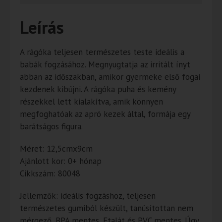
Leírás
A rágóka teljesen természetes teste ideális a
babák fogzásához. Megnyugtatja az irritált ínyt
abban az időszakban, amikor gyermeke első fogai
kezdenek kibújni. A rágóka puha és kemény
részekkel lett kialakítva, amik könnyen
megfoghatóak az apró kezek által, formája egy
barátságos figura.
Méret: 12,5cmx9cm
Ajánlott kor: 0+ hónap
Cikkszám: 80048
Jellemzők: ideális fogzáshoz, teljesen
természetes gumiból készült, tanúsítottan nem
mérgező, BPA mentes, Ftalát és PVC mentes. Úgy