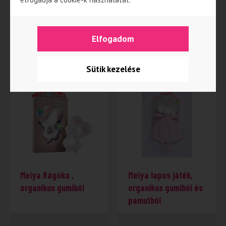
terméket.
Elfogadom
Kapcsolódó termékek
Sütik kezelése
Meiya Rágóka ,
Meiya lapos játék,
organikus gumiból
organikus gumiból és
pamutból