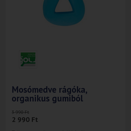
Mosómedve rágóka,
organikus gumiból
3 990
Ft
2 990
Ft