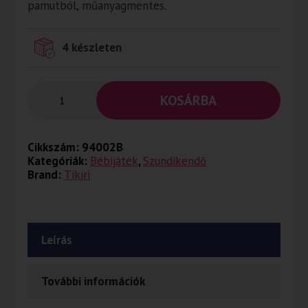
pamutból, műanyagmentes.
4 készleten
KOSÁRBA
Cikkszám:
94002B
Kategóriák:
Bébijáték
,
Szundikendő
Brand:
Tikiri
Leírás
További információk