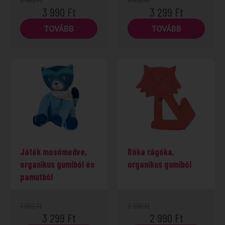
3 990
Ft
3 299
Ft
TOVÁBB
TOVÁBB
-53%
Játék mosómedve,
Róka rágóka,
organikus gumiból és
organikus gumiból
pamutból
7 090
Ft
3 990
Ft
3 299
Ft
2 990
Ft