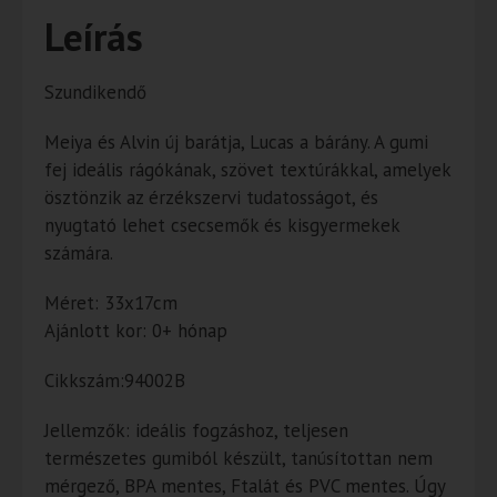
Leírás
Szundikendő
Meiya és Alvin új barátja, Lucas a bárány. A gumi
fej ideális rágókának, szövet textúrákkal, amelyek
ösztönzik az érzékszervi tudatosságot, és
nyugtató lehet csecsemők és kisgyermekek
számára.
Méret: 33x17cm
Ajánlott kor: 0+ hónap
Cikkszám:94002B
Jellemzők: ideális fogzáshoz, teljesen
természetes gumiból készült, tanúsítottan nem
mérgező, BPA mentes, Ftalát és PVC mentes. Úgy