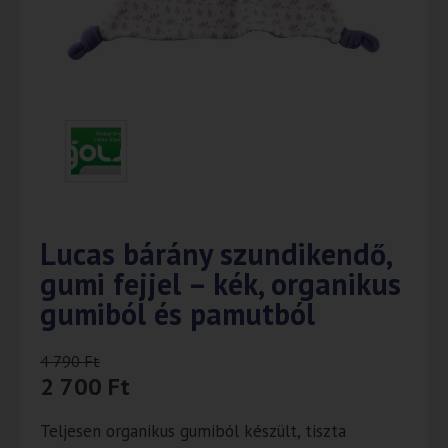
Lucas bárány szundikendő,
gumi fejjel – kék, organikus
gumiból és pamutból
4 790
Ft
2 700
Ft
Teljesen organikus gumiból készült, tiszta