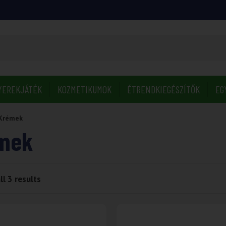
YEREKJÁTÉK
KOZMETIKUMOK
ÉTRENDKIEGÉSZÍTŐK
EG
Krémek
mek
l 3 results