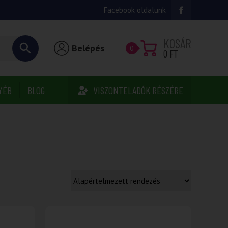
Facebook oldalunk
KOSÁR
Belépés
0
0
FT
YÉB
BLOG
VISZONTELADÓK RÉSZÉRE