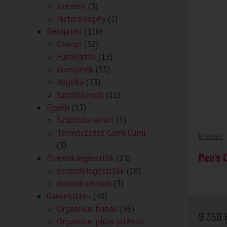
Krémek
(3)
Naturalsophy
(1)
Bébijáték
(116)
Csörgő
(32)
Fürdőjáték
(13)
Gumijáték
(55)
Rágóka
(33)
Szundikendő
(11)
Egyéb
(13)
Szállítási sérült
(1)
Természetes Gumi Cumi
Krémek
(3)
Men’s 
Étrendkiegészítők
(21)
Étrendkiegészítők
(18)
Gumivitaminok
(3)
Gyerekjáték
(48)
Organikus babák
(36)
9 350
Organikus plüss játékok