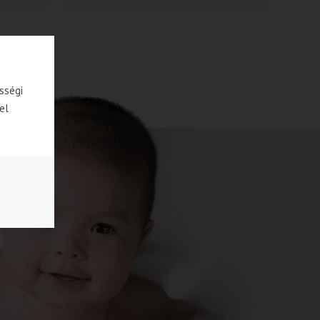
sségi
el