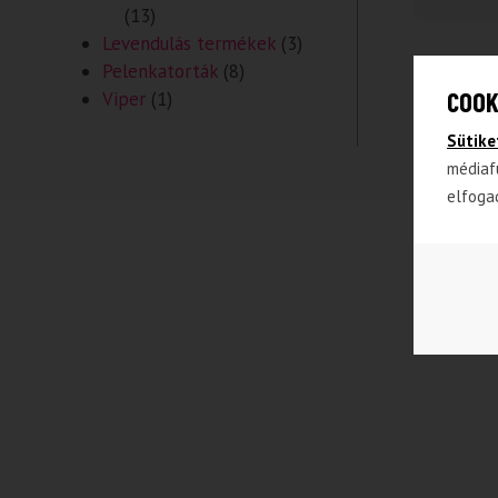
(13)
Levendulás termékek
(3)
Pelenkatorták
(8)
COOK
Viper
(1)
Sütike
médiaf
elfoga