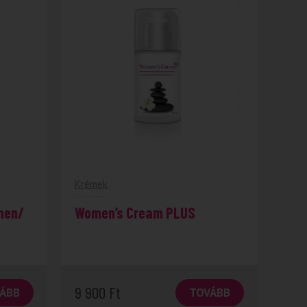
Krémek
men/
Women’s Cream PLUS
9 900
Ft
ÁBB
TOVÁBB