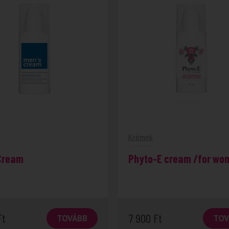
Krémek
Cream
Phyto-E cream /for wo
Ft
7 900
Ft
TOVÁBB
TOV