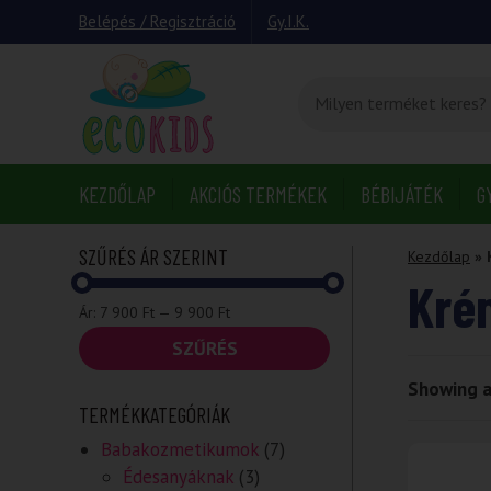
Belépés / Regisztráció
Gy.I.K.
KEZDŐLAP
AKCIÓS TERMÉKEK
BÉBIJÁTÉK
G
SZŰRÉS ÁR SZERINT
Kezdőlap
»
Kré
Min
Max
Ár:
7 900 Ft
—
9 900 Ft
ár
ár
SZŰRÉS
Showing al
TERMÉKKATEGÓRIÁK
Babakozmetikumok
(7)
Édesanyáknak
(3)