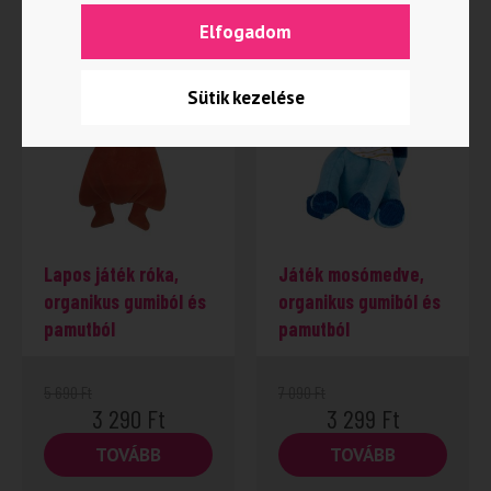
Kapcsolódó termékek
Elfogadom
Sütik kezelése
-42%
Lapos játék róka,
Játék mosómedve,
organikus gumiból és
organikus gumiból és
pamutból
pamutból
5 690
Ft
7 090
Ft
3 290
Ft
3 299
Ft
TOVÁBB
TOVÁBB