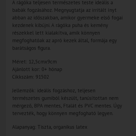
A rágóka teljesen természetes teste ideális a
babák fogzásához. Megnyugtatja az irritált ínyt
abban az időszakban, amikor gyermeke első fogai
kezdenek kibújni. A rágóka puha és kemény
részekkel lett kialakítva, amik könnyen
megfoghatóak az apró kezek által, formája egy
barátságos figura.
Méret: 12,5cmx9cm
Ajánlott kor: 0+ hónap
Cikkszám: 91502
Jellemzők: ideális fogzáshoz, teljesen
természetes gumiból készült, tanúsítottan nem
mérgező, BPA mentes, Ftalát és PVC mentes. Úgy
tervezték, hogy könnyen megfogható legyen.
Alapanyag: Tiszta, organikus latex