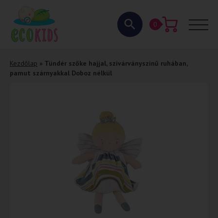
0
Kezdőlap
»
Tündér szőke hajjal, szivárványszínű ruhában,
pamut szárnyakkal Doboz nélkül