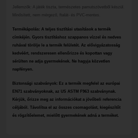
Jellemzők: A játék tiszta, természetes pamutszövetből készül.
Minősített, nem mérgező, ftalát- és PVC-mentes.
Termékápolás: A teljes tisztítási utasítások a termék
címkéjén. Gyors tisztításhoz szappanos vízzel és nedves
ruhával törölje le a termék felületét. Az elővigyázatosság
kedvéért, rendszeresen ellenőrizze és kopottan vagy
sérülten ne adja gyermekének. Ne hagyja közvetlen
napfényen.
Biztonsági szabványok: Ez a termék megfelel az európai
EN71 szabványoknak, az US ASTM F963 szabványnak.
Kérjük, őrizze meg az információkat a jövőbeli referencia
céljából. Távolítsa el az összes csomagolást, kiegészítőt
és rögzítőelemet, mielőtt gyermekének adná a terméket.