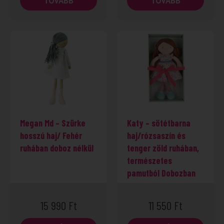
TOVÁBB
TOVÁBB
Megan Md – Szürke
Katy – sötétbarna
hosszú haj/ Fehér
haj/rózsaszín és
ruhában doboz nélkül
tenger zöld ruhában,
természetes
pamutból Dobozban
15 990
Ft
11 550
Ft