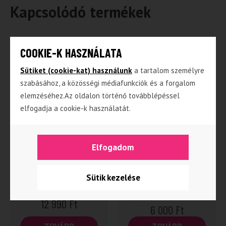
Kapcsolódó termékek
COOKIE-K HASZNÁLATA
Sütiket (cookie-kat) használunk
a tartalom személyre
szabásához, a közösségi médiafunkciók és a forgalom
elemzéséhez.Az oldalon történő továbblépéssel
elfogadja a cookie-k használatát.
Neva – Szőke
Alvin Deluxe játék,
haj/Világoskék ruha,
könyvvel,
Elfogadom
természetes
természetes gumiból
pamutból dobozban
és pamutból
Sütik kezelése
13 490
Ft
12 990
Ft
6 000
Ft