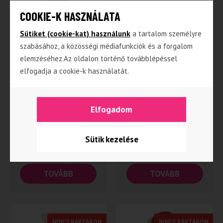
COOKIE-K HASZNÁLATA
Sütiket (cookie-kat) használunk
a tartalom személyre
szabásához, a közösségi médiafunkciók és a forgalom
elemzéséhez.Az oldalon történő továbblépéssel
elfogadja a cookie-k használatát.
Scarlet – Szőke haj/
Brook – Barna haj/
rózsaszín virágos
rózsaszín ruha,
ruha dobozban
természetes
Elfogadom
pamutból dobozban
Sütik kezelése
9 090
Ft
12 990
Ft
TOVÁBB
TOVÁBB
NINCS RAKTÁRON
NINCS RAKTÁRON