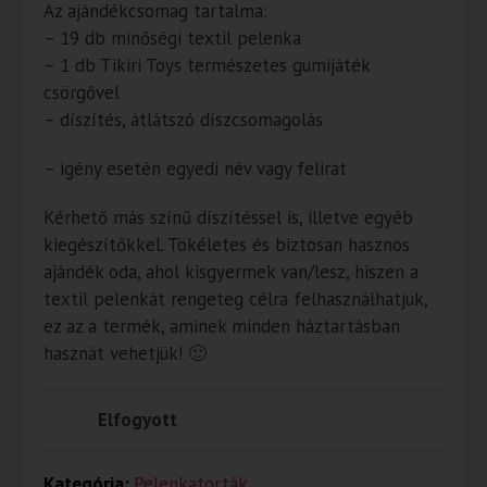
Az ajándékcsomag tartalma:
– 19 db minőségi textil pelenka
– 1 db Tikiri Toys természetes gumijáték
csörgővel
– díszítés, átlátszó díszcsomagolás
– igény esetén egyedi név vagy felirat
Kérhető más színű díszítéssel is, illetve egyéb
kiegészítőkkel. Tökéletes és biztosan hasznos
ajándék oda, ahol kisgyermek van/lesz, hiszen a
textil pelenkát rengeteg célra felhasználhatjuk,
ez az a termék, aminek minden háztartásban
hasznát vehetjük! 🙂
Elfogyott
Kategória:
Pelenkatorták