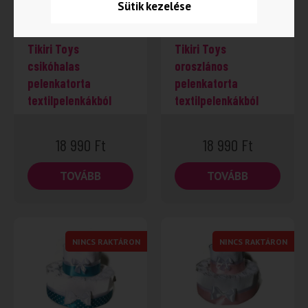
Sütik kezelése
Tikiri Toys
Tikiri Toys
csikóhalas
oroszlános
pelenkatorta
pelenkatorta
textilpelenkákból
textilpelenkákból
18 990
Ft
18 990
Ft
TOVÁBB
TOVÁBB
NINCS RAKTÁRON
NINCS RAKTÁRON