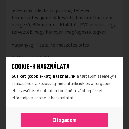
Jellemzők: ideális fogzáshoz, teljesen
természetes gumiból készült, tanúsítottan nem
mérgező, BPA mentes, Ftalát és PVC mentes. Úgy
tervezték, hogy könnyen megfogható legyen.
Alapanyag: Tiszta, természetes latex
Szállítási idő:1-2 hét
COOKIE-K HASZNÁLATA
Sütiket (cookie-kat) használunk
a tartalom személyre
Kapcsolódó termékek
szabásához, a közösségi médiafunkciók és a forgalom
elemzéséhez.Az oldalon történő továbblépéssel
elfogadja a cookie-k használatát.
NINCS RAKTÁRON
NINCS RAKTÁRON
Elfogadom