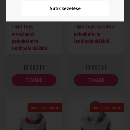
Sütik kezelése
Tikiri Toys
Tikiri Toys zsiráfos
oroszlános
pelenkatorta
pelenkatorta
textilpelenkákból
textilpelenkákból
18 990
Ft
18 990
Ft
TOVÁBB
TOVÁBB
NINCS RAKTÁRON
NINCS RAKTÁRON