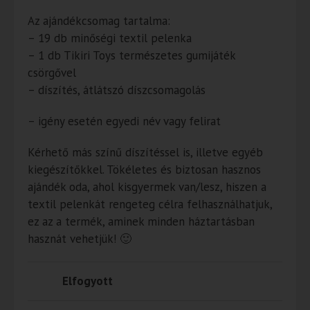
Az ajándékcsomag tartalma:
– 19 db minőségi textil pelenka
– 1 db Tikiri Toys természetes gumijáték
csörgővel
– díszítés, átlátszó díszcsomagolás
– igény esetén egyedi név vagy felirat
Kérhető más színű díszítéssel is, illetve egyéb
kiegészítőkkel. Tökéletes és biztosan hasznos
ajándék oda, ahol kisgyermek van/lesz, hiszen a
textil pelenkát rengeteg célra felhasználhatjuk,
ez az a termék, aminek minden háztartásban
hasznát vehetjük! 🙂
Elfogyott