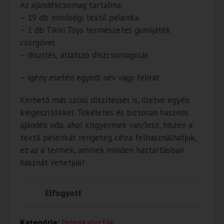
Az ajándékcsomag tartalma:
– 19 db minőségi textil pelenka
– 1 db Tikiri Toys természetes gumijáték
csörgővel
– díszítés, átlátszó díszcsomagolás
– igény esetén egyedi név vagy felirat
Kérhető más színű díszítéssel is, illetve egyéb
kiegészítőkkel. Tökéletes és biztosan hasznos
ajándék oda, ahol kisgyermek van/lesz, hiszen a
textil pelenkát rengeteg célra felhasználhatjuk,
ez az a termék, aminek minden háztartásban
hasznát vehetjük!
Elfogyott
Kategória:
Pelenkatorták