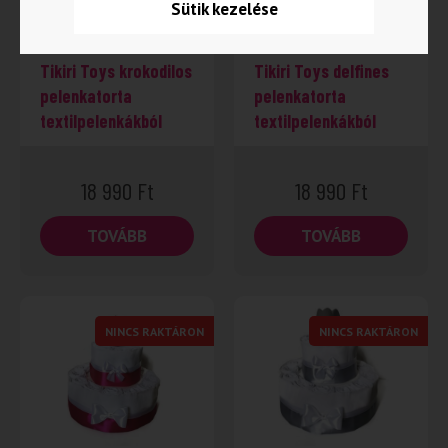
Sütik kezelése
Tikiri Toys krokodilos
Tikiri Toys delfines
pelenkatorta
pelenkatorta
textilpelenkákból
textilpelenkákból
18 990
Ft
18 990
Ft
TOVÁBB
TOVÁBB
NINCS RAKTÁRON
NINCS RAKTÁRON