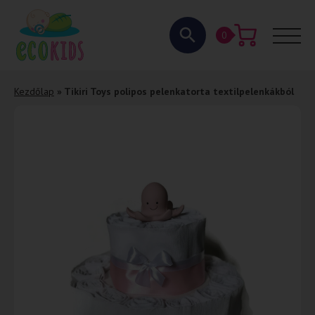
0
Kezdőlap
»
Tikiri Toys polipos pelenkatorta textilpelenkákból