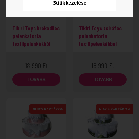
Sütik kezelése
Tikiri Toys krokodilos
Tikiri Toys zsiráfos
pelenkatorta
pelenkatorta
textilpelenkákból
textilpelenkákból
18 990
Ft
18 990
Ft
TOVÁBB
TOVÁBB
NINCS RAKTÁRON
NINCS RAKTÁRON