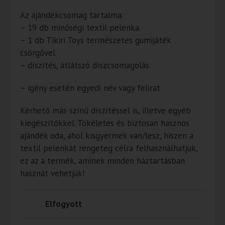
Az ajándékcsomag tartalma:
– 19 db minőségi textil pelenka
– 1 db Tikiri Toys természetes gumijáték
csörgővel
– díszítés, átlátszó díszcsomagolás
– igény esetén egyedi név vagy felirat
Kérhető más színű díszítéssel is, illetve egyéb
kiegészítőkkel. Tökéletes és biztosan hasznos
ajándék oda, ahol kisgyermek van/lesz, hiszen a
textil pelenkát rengeteg célra felhasználhatjuk,
ez az a termék, aminek minden háztartásban
hasznát vehetjük!
Elfogyott