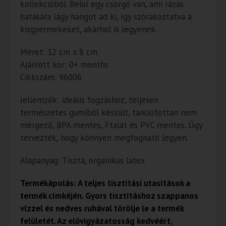
kollekcióból. Belül egy csörgő van, ami rázás
hatására lágy hangot ad ki, így szórakoztatva a
kisgyermekeket, akárhol is legyenek.
Méret: 12 cm x 8 cm
Ajánlott kor: 0+ months
Cikkszám: 96006
Jellemzők: ideális fogzáshoz, teljesen
természetes gumiból készült, tanúsítottan nem
mérgező, BPA mentes, Ftalát és PVC mentes. Úgy
tervezték, hogy könnyen megfogható legyen.
Alapanyag: Tiszta, organikus latex
Termékápolás: A teljes tisztítási utasítások a
termék címkéjén. Gyors tisztításhoz szappanos
vízzel és nedves ruhával törölje le a termék
felületét. Az elővigyázatosság kedvéért,