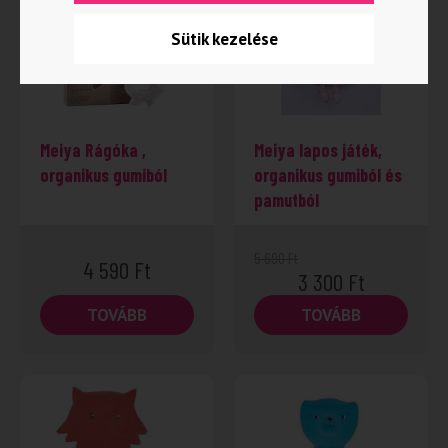
Sütik kezelése
Meiya Rágóka ,
Meiya lapos játék,
organikus gumiból
organikus gumiból és
pamutból
5 690
Ft
4 590
Ft
3 300
Ft
TOVÁBB
TOVÁBB
-25%