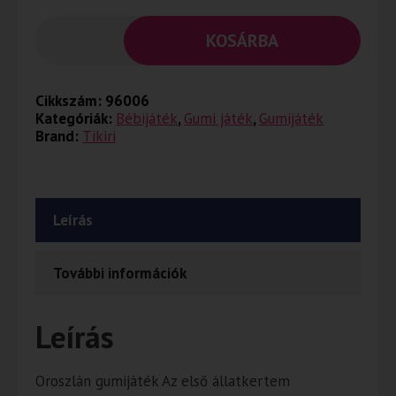
KOSÁRBA
Cikkszám:
96006
Kategóriák:
Bébijáték
,
Gumi játék
,
Gumijáték
Brand:
Tikiri
Leírás
További információk
Leírás
Oroszlán gumijáték Az első állatkertem