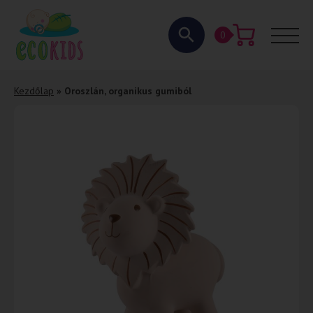
0
Kezdőlap
»
Oroszlán, organikus gumiból