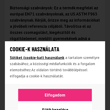
Biztonsági szabványok: Ez a termék megfelel az
európai EN71 szabványoknak, az US ASTM F963
szabványnak. Kérjük, őrizze meg az információkat
a jövőbeli referencia céljából. Távolítsa el az
összes csomagolást, kiegészítőt és
rögzítőelemet, mielőtt gyermekének adná a
terméket.
COOKIE-K HASZNÁLATA
Sütiket (cookie-kat) használunk
a tartalom személyre
szabásához, a közösségi médiafunkciók és a forgalom
Kapcsolódó termékek
elemzéséhez.Az oldalon történő továbblépéssel
elfogadja a cookie-k használatát.
Elfogadom
Sütik kezelése