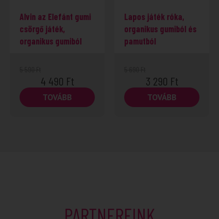
Alvin az Elefánt gumi
Lapos játék róka,
csörgő játék,
organikus gumiból és
organikus gumiból
pamutból
5 590
Ft
5 690
Ft
4 490
Ft
3 290
Ft
TOVÁBB
TOVÁBB
PARTNEREINK