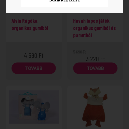
Alvin Rágóka,
Havah lapos játék,
organikus gumiból
organikus gumiból és
pamutból
5 690
Ft
4 590
Ft
3 220
Ft
TOVÁBB
TOVÁBB
-20%