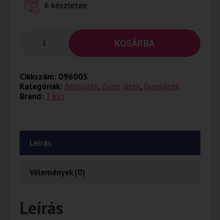
6 készleten
KOSÁRBA
Cikkszám:
096005
Kategóriák:
Bébijáték
,
Gumi játék
,
Gumijáték
Brand:
Tikiri
Leírás
Vélemények (0)
Leírás