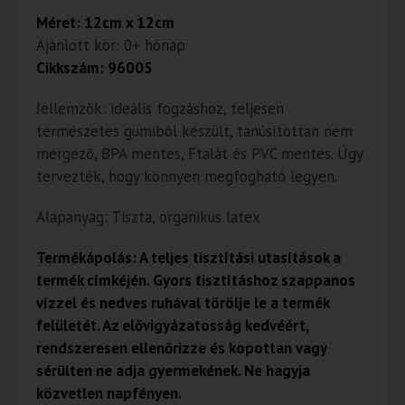
Méret: 12cm x 12cm
Ajánlott kor: 0+ hónap
Cikkszám: 96005
Jellemzők: ideális fogzáshoz, teljesen
természetes gumiból készült, tanúsítottan nem
mérgező, BPA mentes, Ftalát és PVC mentes. Úgy
tervezték, hogy könnyen megfogható legyen.
Alapanyag: Tiszta, organikus latex
Termékápolás: A teljes tisztítási utasítások a
termék címkéjén. Gyors tisztításhoz szappanos
vízzel és nedves ruhával törölje le a termék
felületét. Az elővigyázatosság kedvéért,
rendszeresen ellenőrizze és kopottan vagy
sérülten ne adja gyermekének. Ne hagyja
közvetlen napfényen.