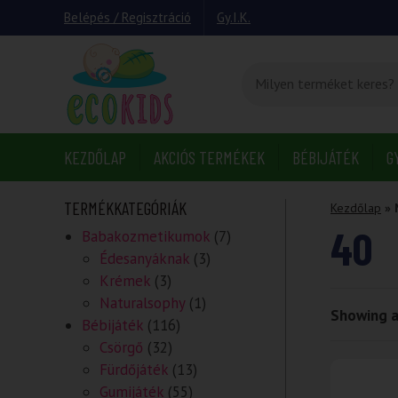
Belépés / Regisztráció
Gy.I.K.
KEZDŐLAP
AKCIÓS TERMÉKEK
BÉBIJÁTÉK
G
TERMÉKKATEGÓRIÁK
Kezdőlap
»
40
Babakozmetikumok
(7)
Édesanyáknak
(3)
Krémek
(3)
Naturalsophy
(1)
Showing al
Bébijáték
(116)
Csörgő
(32)
Fürdőjáték
(13)
Gumijáték
(55)