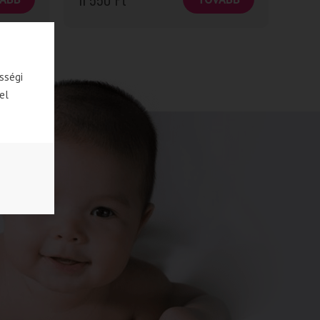
sségi
el