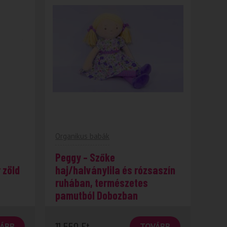
Organikus babák
Peggy – Szőke
 zöld
haj/halványlila és rózsaszín
ruhában, természetes
pamutból Dobozban
11 550
Ft
ÁBB
TOVÁBB