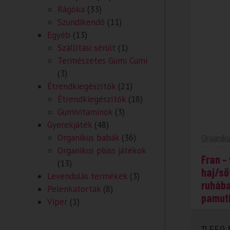
Rágóka
(33)
Szundikendő
(11)
Egyéb
(13)
Szállítási sérült
(1)
Természetes Gumi Cumi
(3)
Étrendkiegészítők
(21)
Étrendkiegészítők
(18)
Gumivitaminok
(3)
Gyerekjáték
(48)
Organikus babák
(36)
Organik
Organikus plüss játékok
Fran –
(13)
haj/sö
Levendulás termékek
(3)
ruhába
Pelenkatorták
(8)
pamut
Viper
(1)
11 550