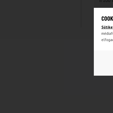
COOK
Sütike
médiaf
elfoga