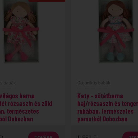
us babák
Organikus babák
 világos barna
Katy – sötétbarna
tét rózsaszín és zöld
haj/rózsaszín és tenger
n, természetes
ruhában, természetes
ból Dobozban
pamutból Dobozban
Ft
11 550
Ft
TOVÁBB
TOV