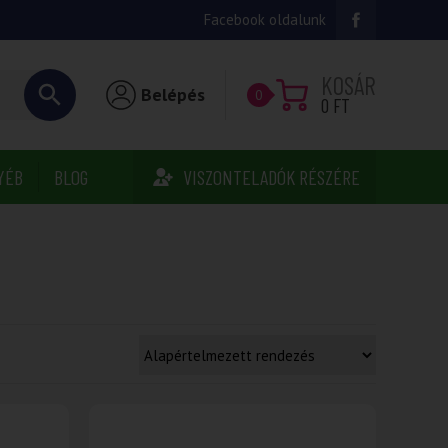
Facebook oldalunk
KOSÁR
Belépés
0
0
FT
YÉB
BLOG
VISZONTELADÓK RÉSZÉRE