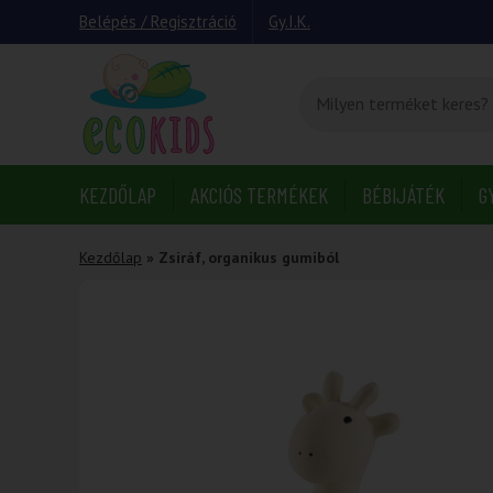
Belépés / Regisztráció
Gy.I.K.
KEZDŐLAP
AKCIÓS TERMÉKEK
BÉBIJÁTÉK
G
Kezdőlap
»
Zsiráf, organikus gumiból