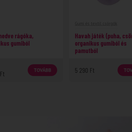
Gumi és textil csörgők
edve rágóka,
Havah játék (puha, csö
ikus gumiból
organikus gumiból és
pamutból
5 290
Ft
TOVÁBB
TO
Ft