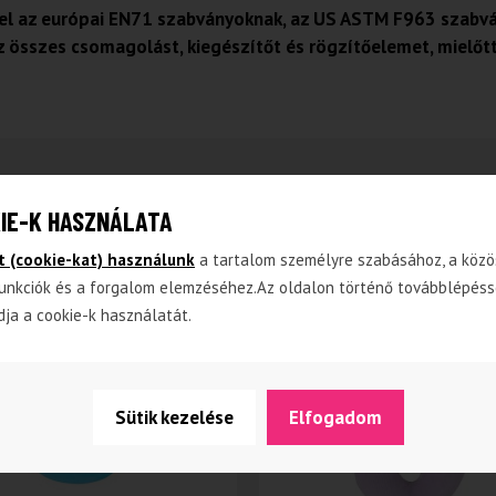
el az európai EN71 szabványoknak, az US ASTM F963 szabván
l az összes csomagolást, kiegészítőt és rögzítőelemet, miel
IE-K HASZNÁLATA
t (cookie-kat) használunk
a tartalom személyre szabásához, a közö
NINCS
unkciók és a forgalom elemzéséhez.Az oldalon történő továbblépéss
-25%
dja a cookie-k használatát.
Sütik kezelése
Elfogadom