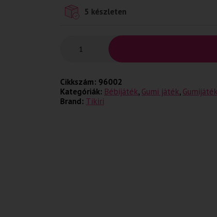
5 készleten
Cikkszám:
96002
Kategóriák:
Bébijáték
,
Gumi játék
,
Gumijáté
Brand:
Tikiri