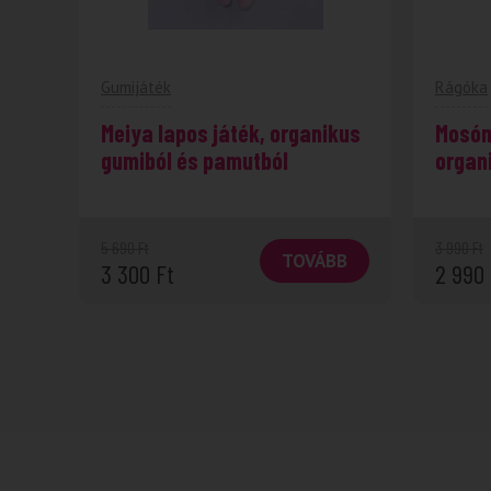
Gumijáték
Rágóka
Meiya lapos játék, organikus
Mosóm
gumiból és pamutból
organ
5 690
Ft
3 990
Ft
TOVÁBB
3 300
Ft
2 990