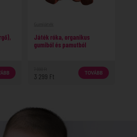
Gumijáték
rgő),
Játék róka, organikus
gumiból és pamutból
7 090
Ft
VÁBB
TOVÁBB
3 299
Ft