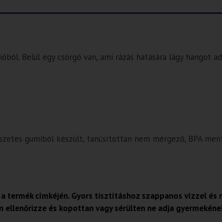
ióból. Belül egy csörgő van, ami rázás hatására lágy hangot a
észetes gumiból készült, tanúsítottan nem mérgező, BPA ment
 a termék címkéjén. Gyors tisztításhoz szappanos vízzel és n
n ellenőrizze és kopottan vagy sérülten ne adja gyermekéne