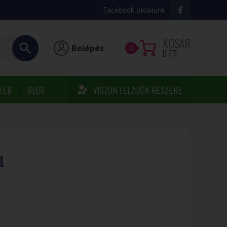
Facebook oldalunk
KOSÁR
Belépés
0
0
FT
YÉB
BLOG
VISZONTELADÓK RÉSZÉRE
l