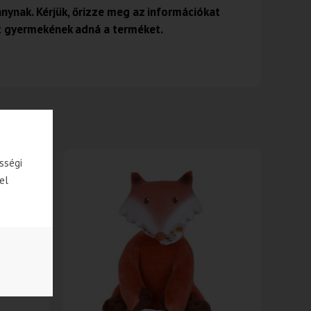
ynak. Kérjük, őrizze meg az információkat
őtt gyermekének adná a terméket.
sségi
 RAKTÁRON
el
-53%