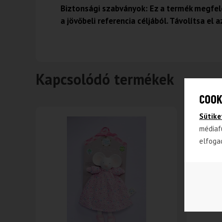
Biztonsági szabványok: Ez a termék megfel
a jövőbeli referencia céljából. Távolítsa e
Kapcsolódó termékek
COOK
Sütike
médiaf
-42%
elfoga