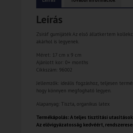
Leírás
További információk
Leírás
Zsiráf gumijáték Az első állatkertem kollekc
akárhol is legyenek.
Méret: 17 cm x 9 cm
Ajánlott kor: 0+ months
Cikkszám: 96002
Jellemzők: ideális fogzáshoz, teljesen term
hogy könnyen megfogható legyen.
Alapanyag: Tiszta, organikus latex
Termékápolás: A teljes tisztítási utasítások
Az elővigyázatosság kedvéért, rendszerese