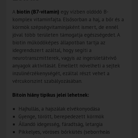
A
biotin (B7-vitamin)
egy vízben oldódó B-
komplex vitaminfajta. Elsősorban a haj, a bőr és a
körmök szépségvitaminjaként ismert, de ennél
jóval több területen támogatja egészségedet. A
biotin működőképes állapotban tartja az
idegrendszert azáltal, hogy segíti a
neurotranszmitterek, vagyis az ingerületátvivő
anyagok aktivitását. Emellett növelheti a sejtek
inzulinérzékenységét, ezáltal részt vehet a
vércukorszint szabályozásában.
Bitoin hiány tipikus jelei lehetnek:
Hajhullás, a hajszálak elvékonyodása
Gyenge, törött, berepedezett körmök
Állandó idegesség, fáradtság, letargia
Pikkelyes, vöröses bőrkiütés (seborrheás