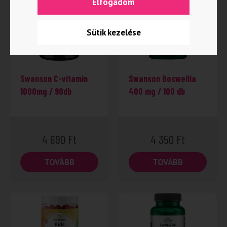
Elfogadom
Sütik kezelése
Swanson C-vitamin
Swanson Boswellia
1000mg / 90db
400 mg / 100 db
4 690
Ft
4 350
Ft
TOVÁBB
TOVÁBB