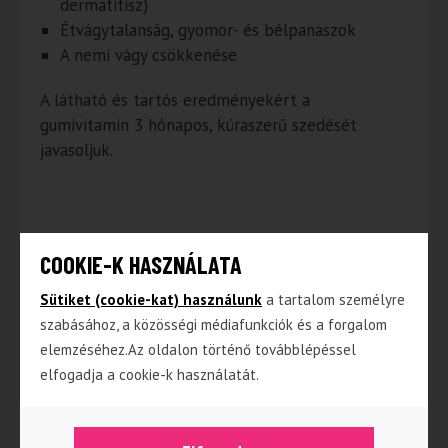
dermatitisz)
Étvágytalanság, gyomor- és bélpanaszok
A nemi vágy csökkenése
A látható és tartós eredményekért a
gumivitamin 3 hónapos, kúraszerű szedését
javasoljuk.
Fogyasztási javaslat:
felnőtteknek naponta 1-2
COOKIE-K HASZNÁLATA
darab gumivitamin javasolt,
elszopogatva.
Sütiket (cookie-kat) használunk
a tartalom személyre
szabásához, a közösségi médiafunkciók és a forgalom
elemzéséhez.Az oldalon történő továbblépéssel
Kapcsolódó termékek
elfogadja a cookie-k használatát.