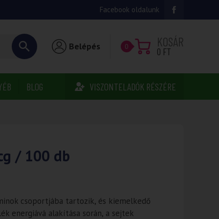
Facebook oldalunk
KOSÁR
Belépés
0
0
FT
YÉB
BLOG
VISZONTELADÓK RÉSZÉRE
cg / 100 db
minok csoportjába tartozik, és kiemelkedő
ék energiává alakítása során, a sejtek