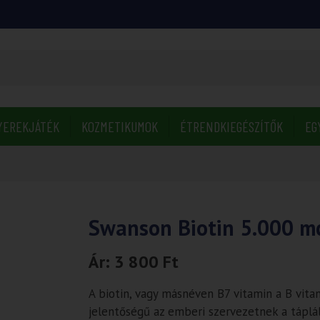
YEREKJÁTÉK
KOZMETIKUMOK
ÉTRENDKIEGÉSZÍTŐK
EG
Swanson Biotin 5.000 m
Ár:
3 800
Ft
A biotin, vagy másnéven B7 vitamin a B vita
jelentőségű az emberi szervezetnek a táplál