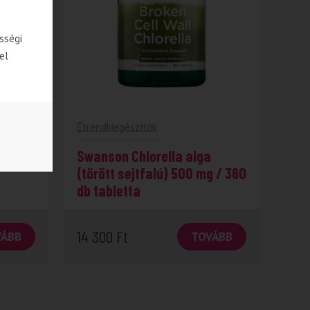
sségi
el
Étrendkiegészítők
 600
Swanson Chlorella alga
(törött sejtfalú) 500 mg / 360
db tabletta
14 300
Ft
VÁBB
TOVÁBB