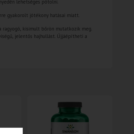
nnyedén lehetséges pótolni.
rre gyakorolt jótékony hatásai miatt.
a ragyogó, kisimult bőrön mutatkozik meg.
égű, jelentős hajhullást. Újjáépítheti a