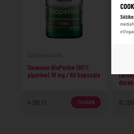
COOK
Sütike
médiaf
elfoga
Étrendkiegészítők
Gumivit
Swanson BioPerine (95%
Swans
piperine) 10 mg / 60 kapszula
(áfon
darab
4 190
Ft
10 29
TOVÁBB