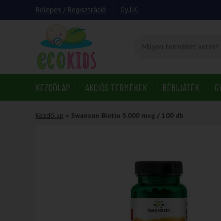
Belépés / Regisztráció
Gy.I.K.
KEZDŐLAP
AKCIÓS TERMÉKEK
BÉBIJÁTÉK
G
Kezdőlap
»
Swanson Biotin 5.000 mcg / 100 db