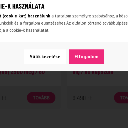
IE-K HASZNÁLATA
t (cookie-kat) használunk
a tartalom személyre szabásához, a közö
unkciók és a forgalom elemzéséhez.Az oldalon történő továbblépéss
dja a cookie-k használatát.
aminok
Étrendkiegészítők
Sütik kezelése
Elfogadom
on Biotin gumivitamin
Swanson Alfa-liponsav
yás) 2500 mcg / 60
mg / 60 kapszula
0
Ft
9 490
Ft
TOVÁBB
TO