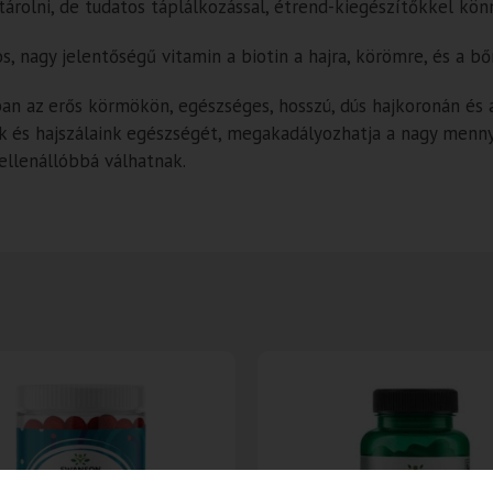
s tárolni, de tudatos táplálkozással, étrend-kiegészítőkkel kö
, nagy jelentőségű vitamin a biotin a hajra, körömre, és a bő
ban az erős körmökön, egészséges, hosszú, dús hajkoronán és 
nk és hajszálaink egészségét, megakadályozhatja a nagy mennyis
 ellenállóbbá válhatnak.