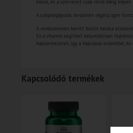
kiürül, és a szervezet csak rövid ideig képe
A szépségápolás területén régóta igen fontos
A rendszeresen bevitt biotin hatása elsősor
Ez a vitamin segíthet helyreállítani fejbőrü
hajszerkezetet, így a hajszálak erősebbé, és
Kapcsolódó termékek