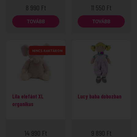
8 990
Ft
11 550
Ft
TOVÁBB
TOVÁBB
NINCS RAKTÁRON
Lila elefánt XL
Lucy baba dobozban
organikus
14 990
Ft
9 890
Ft