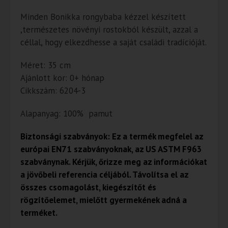
Minden Bonikka rongybaba kézzel készített
,természetes növényi rostokból készült, azzal a
céllal, hogy elkezdhesse a saját családi tradícióját.
Méret: 35 cm
Ajánlott kor: 0+ hónap
Cikkszám: 6204-3
Alapanyag: 100% pamut
Biztonsági szabványok: Ez a termék megfelel az
európai EN71 szabványoknak, az US ASTM F963
szabványnak. Kérjük, őrizze meg az információkat
a jövőbeli referencia céljából. Távolítsa el az
összes csomagolást, kiegészítőt és
rögzítőelemet, mielőtt gyermekének adná a
terméket.