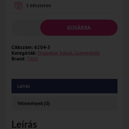
1 készleten
KOSÁRBA
Cikkszám:
6204-3
Kategóriák:
Organikus babák
,
Gyerekjáték
Brand:
Tikiri
Leírás
Vélemények (0)
Leírás