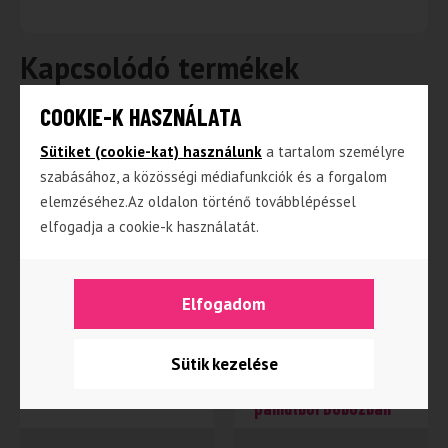
Kapcsolódó termékek
COOKIE-K HASZNÁLATA
Sütiket (cookie-kat) használunk
a tartalom személyre
NINCS RAKTÁRON
NINCS RAKTÁRON
szabásához, a közösségi médiafunkciók és a forgalom
elemzéséhez.Az oldalon történő továbblépéssel
elfogadja a cookie-k használatát.
Elfogadom
Barna majom
Fran – világos barna
organikus
haj/sötét rózsaszín
és zöld ruhában,
Sütik kezelése
természetes
pamutból Dobozban