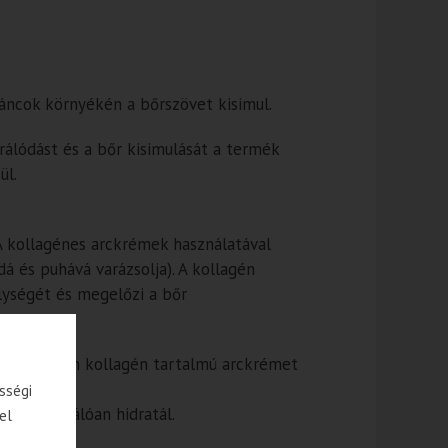
áncok környékén a bőrszövet kisimul.
rálódást és a bőr kisimulását a termék
ül.
 A kollagénes arckrémek használatával
dá és puhává varázsolja). A kollagén
lységét és megelőzi a bőr
mindig olyan kollagén tartalmú arckrémet
sségi
 azaz kiválóan hidratál.
el