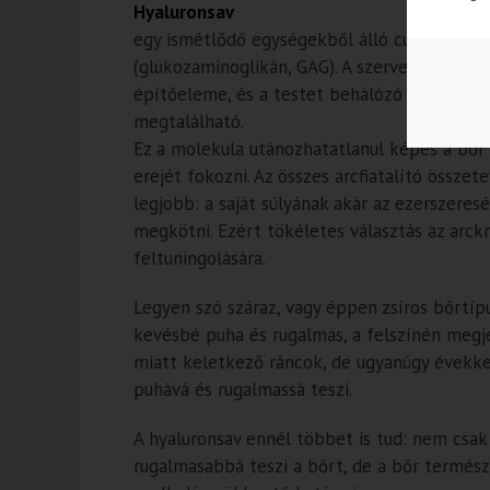
Hyaluronsav
egy ismétlődő egységekből álló cukormolek
(glükozaminoglikán, GAG). A szervezet egyik
építőeleme, és a testet behálózó szövetek
megtalálható.
Ez a molekula utánozhatatlanul képes a bő
erejét fokozni. Az összes arcfiatalító össze
legjobb: a saját súlyának akár az ezerszeres
megkötni. Ezért tökéletes választás az arc
feltuningolására.
Legyen szó száraz, vagy éppen zsíros bőrtípu
kevésbé puha és rugalmas, a felszínén megje
miatt keletkező ráncok, de ugyanúgy évekkel 
puhává és rugalmassá teszi.
A hyaluronsav ennél többet is tud: nem csa
rugalmasabbá teszi a bőrt, de a bőr termész