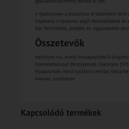
gyulladáscsökkentő hatása is van.
A hyaluronsav a klasszikus értelemben nem c
képesek). A hyaluron segít hidratáltabbá és 
bőr feltöltődik, puhább és rugalmasabb lesz
Összetevők
tisztított víz, Acetil-Hexapeptide-8 (Argireli
Diaminobutiroyl Benzylamide Diacetate (SYN-AK
Hyaluronsav, metil-szulfonil-metán, tetra-hex
kivonat, szorbinsav
Kapcsolódó termékek