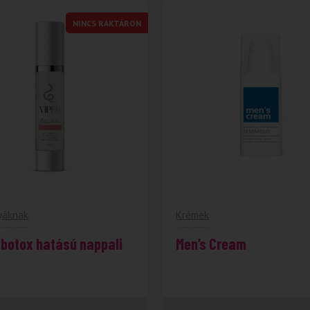
NINCS RAKTÁRON
yáknak
Krémek
 botox hatású nappali
Men’s Cream