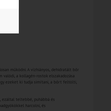
losan működni. A vízhiányos, dehidratált bőr
 valódi, a kollagén-rostok elszakadozása
 ezeket ki tudja simítani, a bőrt feltölti,
, ezáltal teltebbé, puhábbá és
badgyökökkel harcolni, és