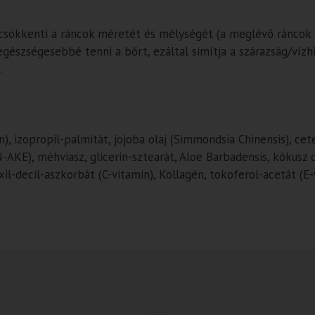
sökkenti a ráncok méretét és mélységét (a meglévő ráncok ko
egészségesebbé tenni a bőrt, ezáltal simítja a szárazság/vízh
.
n), izopropil-palmitát, jojoba olaj (Simmondsia Chinensis), cete
E), méhviasz, glicerin-sztearát, Aloe Barbadensis, kókusz ola
il-decil-aszkorbát (C-vitamin), Kollagén, tokoferol-acetát (E-v