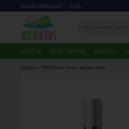
Belépés / Regisztráció
Gy.I.K.
KEZDŐLAP
AKCIÓS TERMÉKEK
BÉBIJÁTÉK
G
Kezdőlap
»
VIPER botox hatású éjszakai krém