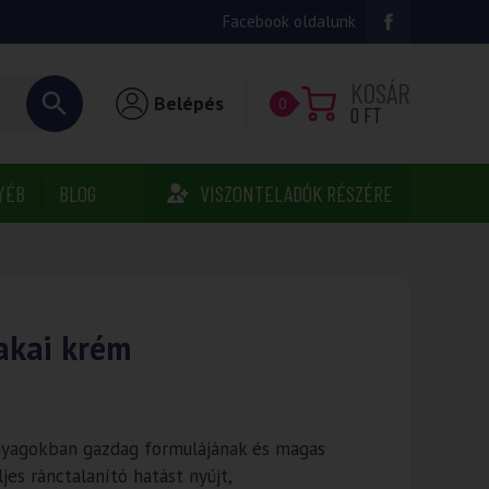
Facebook oldalunk
KOSÁR
Belépés
0
0
FT
YÉB
BLOG
VISZONTELADÓK RÉSZÉRE
akai krém
nyagokban gazdag formulájának és magas
es ránctalanító hatást nyújt,