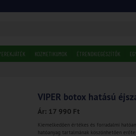
YEREKJÁTÉK
KOZMETIKUMOK
ÉTRENDKIEGÉSZÍTŐK
EG
VIPER botox hatású éjsz
Ár:
17 990
Ft
Kiemelkedően értékes és forradalmi hatóa
hatóanyag tartalmának köszönhetően erőtelj