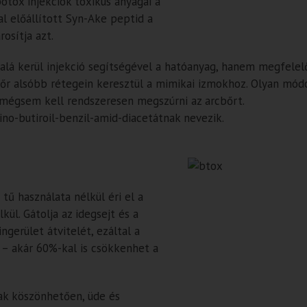
otox injekciók toxikus anyagai a
al előállított Syn-Ake peptid a
osítja azt.
lá kerül injekció segítségével a hatóanyag, hanem megfelelő
 bőr alsóbb rétegein keresztül a mimikai izmokhoz. Olyan módo
e mégsem kell rendszeresen megszúrni az arcbőrt.
no-butiroil-benzil-amid-diacetátnak nevezik.
tű használata nélkül éri el a
ül. Gátolja az idegsejt és a
gerület átvitelét, ezáltal a
 – akár 60%-kal is csökkenhet a
ak köszönhetően, üde és