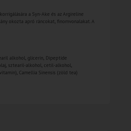
rrigálására a Syn-Ake és az Argireline
iány okozta apró ráncokat, finomvonalakat. A
aril alkohol, glicerin, Dipeptide
j, sztearil-alkohol, cetil-alkohol,
itamin), Camellia Sinensis (zöld tea)