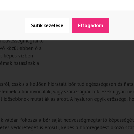
ula
 természetes
Sütik kezelése
Elfogadom
ben mindenütt
r nedvességmegtartó
tevő közül ebben ő a
ét képes vízben
krémek hatásának a
sról, csakis a kellően hidratált bőr tud egészségesen és fiata
lennek a finomvonalak, vagy szárazságráncok. Ezek ugyan nem
idősebbnek mutatják az arcot. A hyaluron egyik erőssége, hogy
k kiválóan fokozza a bőr saját nedvességmegtartó képességét
etes védőrétegét is erősíti, képes a bőröregedést okozó sza