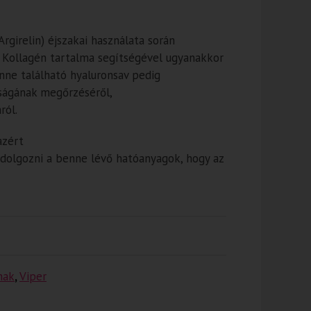
rgirelin) éjszakai használata során
. Kollagén tartalma segítségével ugyanakkor
enne található hyaluronsav pedig
ságának megőrzéséről,
ról.
azért
dolgozni a benne lévő hatóanyagok, hogy az
nak
,
Viper