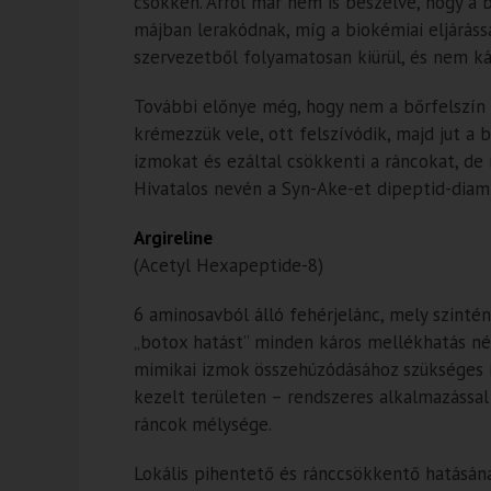
csökken. Arról már nem is beszélve, hogy a b
májban lerakódnak, míg a biokémiai eljáráss
szervezetből folyamatosan kiürül, és nem kár
További előnye még, hogy nem a bőrfelszín a
krémezzük vele, ott felszívódik, majd jut a
izmokat és ezáltal csökkenti a ráncokat, d
Hivatalos nevén a Syn-Ake-et dipeptid-diami
Argireline
(Acetyl Hexapeptide-8)
6 aminosavból álló fehérjelánc, mely szintén 
„botox hatást” minden káros mellékhatás nélk
mimikai izmok összehúzódásához szükséges in
kezelt területen – rendszeres alkalmazással
ráncok mélysége.
Lokális pihentető és ránccsökkentő hatásán