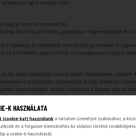
lehetetlen, így a mimikai művi
al, hogy az izom receptorokhoz
zódnak össze olyan erősen, gyorsabban regenerálódnak és a r
ni a ráncokat, és véletlenül sem bénítja az izmokat. A regene
ető el a tökéletes ránckisimítás, biztonságosan, kockázat nélk
az idő előre haladtával viszont sajnos fokozatosan csökken.
lenéséért (strukturális szerkezetét javítja, felületét szilárd
ágának fenntartásáért felelős, csökkenti a látható ráncok mé
IE-K HASZNÁLATA
rém segít helyreállítani a bőr tömörségét. Érdemes azonban 
t (cookie-kat) használunk
a tartalom személyre szabásához, a közö
szességét támogatja, úgy, hogy nagy mennyiségű vizet köt meg,
unkciók és a forgalom elemzéséhez.Az oldalon történő továbblépéss
dja a cookie-k használatát.