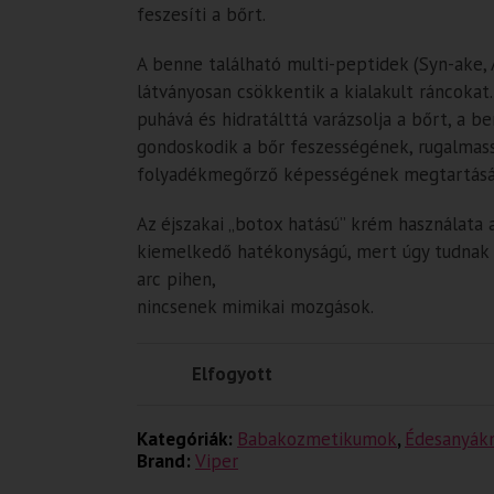
feszesíti a bőrt.
A benne található multi-peptidek (Syn-ake, A
látványosan csökkentik a kialakult ráncokat
puhává és hidratálttá varázsolja a bőrt, a b
gondoskodik a bőr feszességének, rugalmas
folyadékmegőrző képességének megtartásá
Az éjszakai „botox hatású” krém használata 
kiemelkedő hatékonyságú, mert úgy tudnak 
arc pihen,
nincsenek mimikai mozgások.
Elfogyott
Kategóriák:
Babakozmetikumok
,
Édesanyák
Brand:
Viper