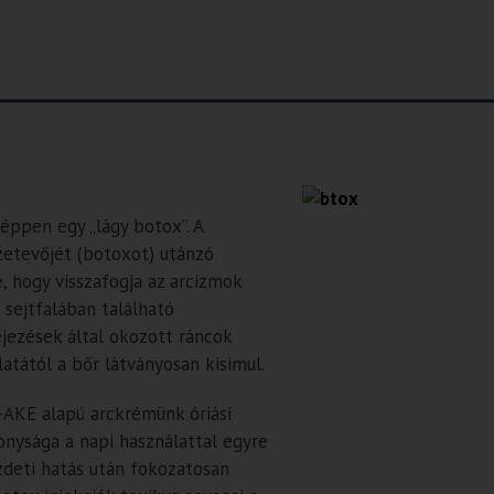
éppen egy „lágy botox”. A
etevőjét (botoxot) utánzó
 hogy visszafogja az arcizmok
 sejtfalában található
ejezések által okozott ráncok
latától a bőr látványosan kisimul.
-AKE alapú arckrémünk óriási
onysága a napi használattal egyre
zdeti hatás után fokozatosan