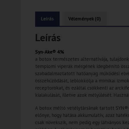
Leírás
Vélemények (0)
Leírás
Syn-Ake® 4%
a botox természetes alternatívája, tulajdonk
templomi viperák mérgének idegbénító össz
szabadalmaztatott hatóanyag működési elve,
összehúzódását, leblokkolja a mimikai izmok
receptorokat, és ezáltal csökkenti az arckif
kialakulását, illetve azok mélyülését. Haszná
A botox méltó vetélytársának tartott SYN®
előnye, hogy hatása akkumulatív, azaz haték
csak növekszik, nem pedig egy látványos ke