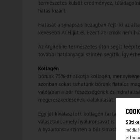
természetes külsőt eredményez, túladagolni 
hatás kizárt.
Hatását a synapszis hézagban fejti ki az ált
kevesebb ACH jut el. Ezért az izmok nem hú
Az Argireline természetes úton segít leépíte
további hatóanyagai szintén segítik. Így érh
Kollagén
bőrünk 75%-át alkotja kollagén, mennyisége 
azonban sokat tehetünk bőrünk fiatalos megje
valójában a bőr feszességének és hidratálts
megereszkedésének kialakulását.
COOK
Egy jól kiválasztott kollagén tartalmú arck
választani, amely hyaluronsavat is tartalmaz.
Sütike
A hyaluronsav szintén a bőr simaságát és fe
médiaf
elfoga