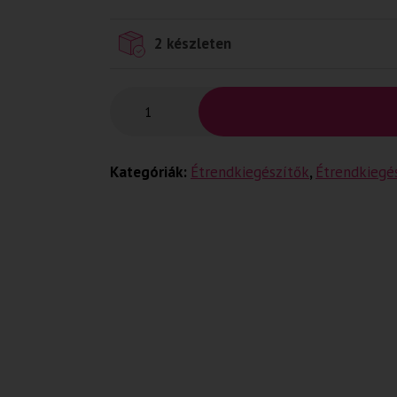
2 készleten
Kategóriák:
Étrendkiegészítők
,
Étrendkiegé