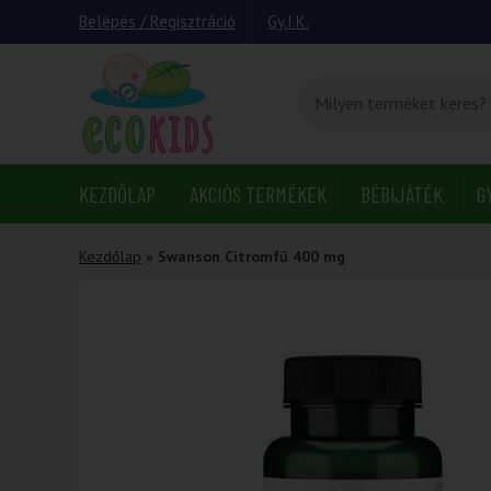
Belépés / Regisztráció
Gy.I.K.
KEZDŐLAP
AKCIÓS TERMÉKEK
BÉBIJÁTÉK
G
Kezdőlap
»
Swanson Citromfű 400 mg