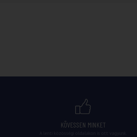
KÖVESSEN MINKET
A lenti közösségi oldalakon is ott vagyunk.