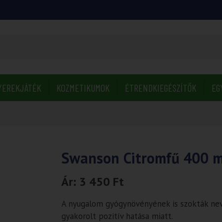
YEREKJÁTÉK
KOZMETIKUMOK
ÉTRENDKIEGÉSZÍTŐK
EG
Swanson Citromfű 400 
Ár:
3 450
Ft
A nyugalom gyógynövényének is szokták neve
gyakorolt pozitív hatása miatt.