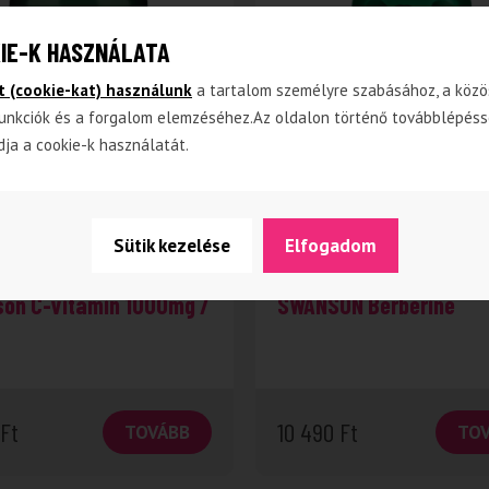
IE-K HASZNÁLATA
t (cookie-kat) használunk
a tartalom személyre szabásához, a közö
unkciók és a forgalom elemzéséhez.Az oldalon történő továbblépéss
dja a cookie-k használatát.
Sütik kezelése
Elfogadom
iegészítők
Étrendkiegészítők
on C-vitamin 1000mg /
SWANSON Berberine
Ft
10 490
Ft
TOVÁBB
TO