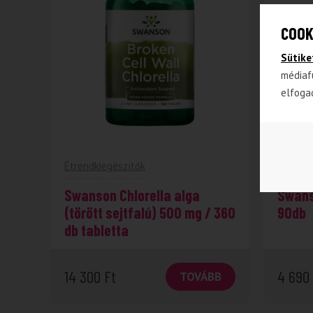
COOK
Sütike
médiaf
elfoga
Étrendkiegészítők
Étrendk
Swanson Chlorella alga
Swans
(törött sejtfalú) 500 mg / 360
90db
db tabletta
14 300
Ft
4 690
TOVÁBB