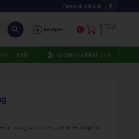
Facebook oldalunk
KOSÁR
Belépés
0
0
FT
YÉB
BLOG
VISZONTELADÓK RÉSZÉRE
mg
zni, a magatartásra és a pszichés állapotra