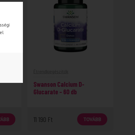
sségi
el
Étrendkiegészítők
Swanson Calcium D-
Glucarate – 60 db
11 190
Ft
VÁBB
TOVÁBB