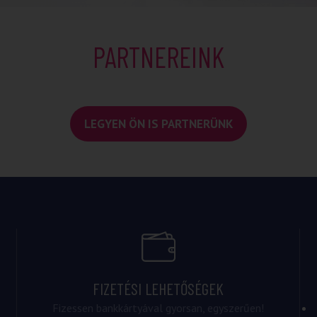
PARTNEREINK
LEGYEN ÖN IS PARTNERÜNK
FIZETÉSI LEHETŐSÉGEK
Fizessen bankkártyával gyorsan, egyszerűen!