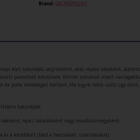
Brand:
GRÜNSPECHT
pi élet sokoldalú segítőiként, akár röpke ruhaként, alátétké
övött pamutból készülnek. Kettős szövésük miatt vastagabba
ó és puha minőséget biztosít. Ma egyre több szülő úgy dönt, 
tításra használják.
rnákként, nyári takarókként vagy mosdatórongyként.
a ki a kendőket (lásd a használati utasításokat).