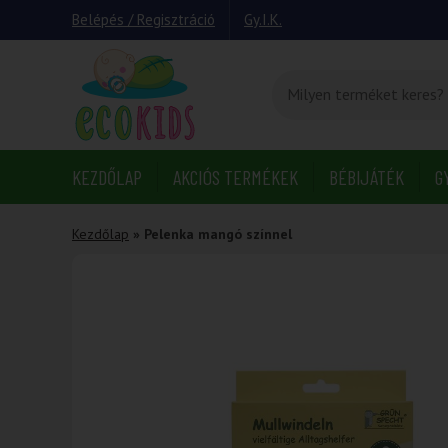
Belépés / Regisztráció
Gy.I.K.
KEZDŐLAP
AKCIÓS TERMÉKEK
BÉBIJÁTÉK
G
Kezdőlap
»
Pelenka mangó színnel