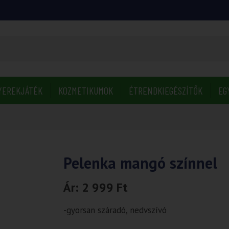
YEREKJÁTÉK
KOZMETIKUMOK
ÉTRENDKIEGÉSZÍTŐK
EG
Pelenka mangó színnel
Ár:
2 999
Ft
-gyorsan száradó, nedvszívó