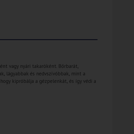
nt vagy nyári takaróként. Bőrbarát,
k, lágyabbak és nedvszívóbbak, mint a
hogy kipróbálja a gézpelenkát, és így védi a