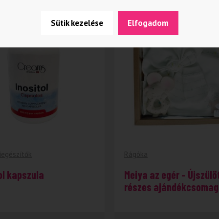
Sütik kezelése
Elfogadom
iegészítők
Rágóka
ol kapszula
Meiya az egér – Újszülöt
részes ajándékcsomag