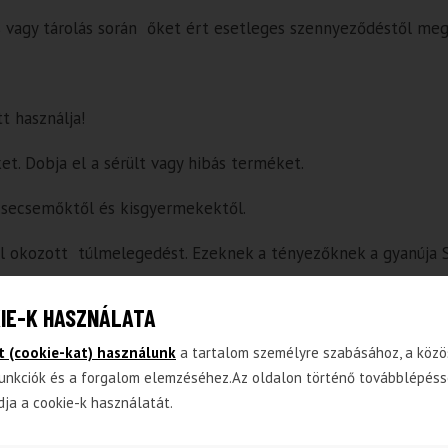
s vagy tárolás során őket ért esetleges szennyeződéstől meg
t használja!
et. Dobja el a sérült vagy hibás terméket.
csecsemőktől és kisgyermekektől.
tal okozott túlmelegedést. Ezeknek a tényezőknek a gyanúja 
IE-K HASZNÁLATA
t (cookie-kat) használunk
a tartalom személyre szabásához, a közö
unkciók és a forgalom elemzéséhez.Az oldalon történő továbblépéss
dja a cookie-k használatát.