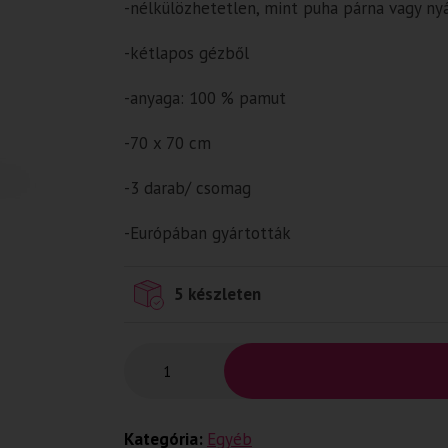
-nélkülözhetetlen, mint puha párna vagy nyá
-kétlapos gézből
-anyaga: 100 % pamut
-70 x 70 cm
-3 darab/ csomag
-Európában gyártották
5 készleten
Kategória:
Egyéb