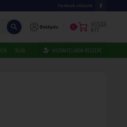
Facebook oldalunk
KOSÁR
Belépés
0
0
FT
YÉB
BLOG
VISZONTELADÓK RÉSZÉRE