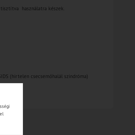
tisztítva használatra készek.
SIDS (hirtelen csecsemőhalál szindróma)
sségi
el