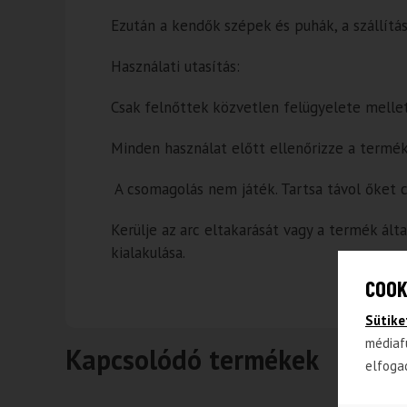
Ezután a kendők szépek és puhák, a szállítá
Használati utasítás:
Csak felnőttek közvetlen felügyelete mellet
Minden használat előtt ellenőrizze a termék
A csomagolás nem játék. Tartsa távol őket 
Kerülje az arc eltakarását vagy a termék ál
kialakulása.
COOK
Sütike
médiaf
Kapcsolódó termékek
elfoga