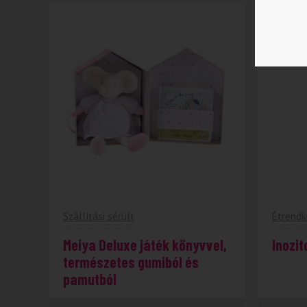
-56%
Szállítási sérült
Étrendk
Meiya Deluxe játék könyvvel,
Inozit
természetes gumiból és
pamutból