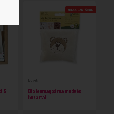
NINCS RAKTÁRON
-31%
Egyéb
t 5
Bio lenmagpárna medvés
huzattal