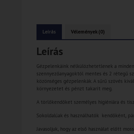
Leírás
Vélemények (0)
Leírás
Gézpelenkáink nélkülözhetetlenek a mindenna
szennyezőanyagoktól mentes és 2 rétegű sz
közönséges gézpelenkák. A sűrű szövés kivál
környezetet és pénzt takarít meg.
A törlőkendőket személyes higiéniára és tisz
Sokoldalúak és használhatók kendőként, pá
Javasoljuk, hogy az első használat előtt moss