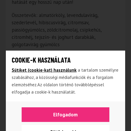
hatását egy hosszú nap után!
Összetevők: almatörköly, levendulavirág,
szederlevél, hibiscusvirág, citromsav,
passiógyümölcs, zöldcitromolaj, csipkehús,
citromhéj, tejszín- és joghurt darabkák,
golgotavirág gyümölcs
COOKIE-K HASZNÁLATA
Sütiket (cookie-kat) használunk
a tartalom személyre
Kapcsolódó termékek
szabásához, a közösségi médiafunkciók és a forgalom
elemzéséhez.Az oldalon történő továbblépéssel
elfogadja a cookie-k használatát.
NINCS RAKTÁRON
Elfogadom