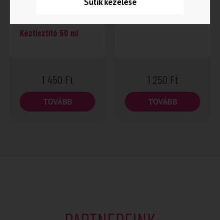
Sütik kezelése
70% Alkoholtartalmú
Levendula Zöld Tea
Kéztisztító 50 ml
1 450
Ft
1 250
Ft
TOVÁBB
TOVÁBB